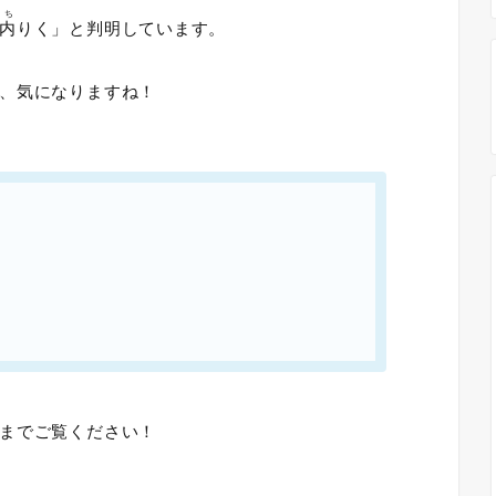
うち
内
りく」と判明しています。
、気になりますね！
までご覧ください！