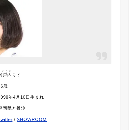
せとうち
瀬戸内
りく
26歳
1998年4月10日生まれ
福岡県と推測
Twitter
/
SHOWROOM