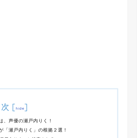
目次
[
]
hide
)は、声優の瀬戸内りく！
)が「瀬戸内りく」の根拠２選！