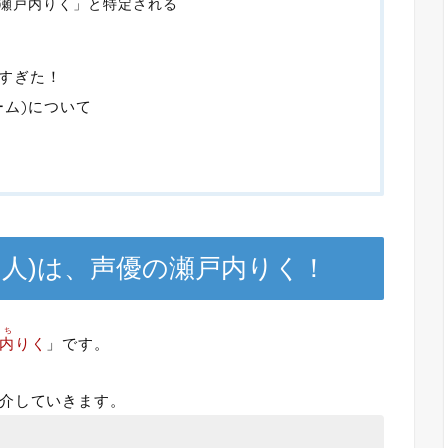
「瀬戸内りく」と特定される
すぎた！
ーム)について
の人)は、声優の瀬戸内りく！
うち
内
りく
」です。
介していきます。