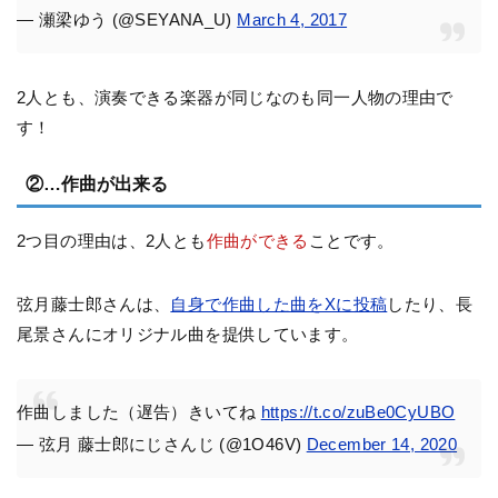
— 瀬梁ゆう (@SEYANA_U)
March 4, 2017
2人とも、演奏できる楽器が同じなのも同一人物の理由で
す！
②…作曲が出来る
2つ目の理由は、2人とも
作曲ができる
ことです。
弦月藤士郎さんは、
自身で作曲した曲をXに投稿
したり、長
尾景さんにオリジナル曲を提供しています。
作曲しました（遅告）きいてね
https://t.co/zuBe0CyUBO
— 弦月 藤士郎にじさんじ (@1O46V)
December 14, 2020