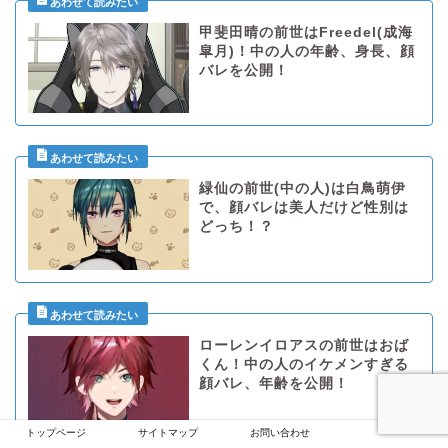
甲斐田晴の前世はFreedel(成海
皐月)！中の人の年齢、身長、顔
バレを公開！
緑仙の前世(中の人)は白鳥萌伊
で、顔バレは美人だけど性別は
どっち！？
ローレンイロアスの前世はおば
くん！中の人のイケメンすぎる
顔バレ、年齢を公開！
トップページ
サイトマップ
お問い合わせ