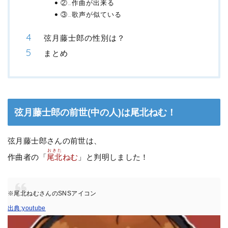
②…作曲が出来る
③…歌声が似ている
弦月藤士郎の性別は？
まとめ
弦月藤士郎の前世(中の人)は尾北ねむ！
弦月藤士郎さんの前世は、
おきた
作曲者の「
尾北
ねむ
」と判明しました！
※尾北ねむさんのSNSアイコン
出典:youtube