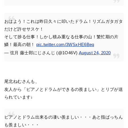
おはよう！これは昨日久々に叩いたドラム！リズムガタガタ
だけど許せサスケ！
そして捗る仕事！しかし積み重なる仕事の山！繁忙期の片
鱗！最高の朝！
pic.twitter.com/3WSxHE6Beq
— 弦月 藤士郎にじさんじ (@1O46V)
August 24, 2020
尾北ねむさんも、
友人から「ピアノとドラムができるの羨ましい」とリプが送
られています↓
ピアノとドラム出来るの凄い羨ましい・・・あと指ぱっちん
も羨ましい・・・