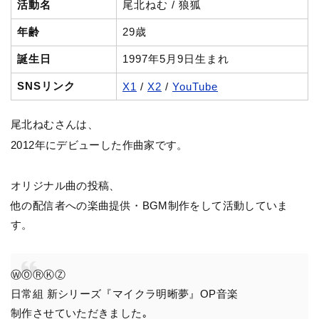
活動名
尾北
ねむ /
狼狐
年齢
29歳
誕生日
1997年5月9日生まれ
SNSリンク
X1
/
X2
/
YouTube
尾北ねむさんは、
2012年にデビューした作曲家です。
オリジナル曲の投稿、
他の配信者への楽曲提供・BGM制作をして活動していま
す。
ⓌⓄⓇⓀⓏ
日常組 新シリーズ『マイクラ明晰夢』OP音楽
制作させていただきました｡