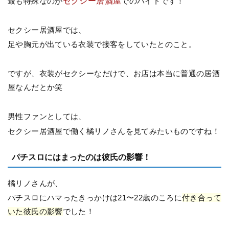
最も特殊なのが
セクシー居酒屋
でのバイトです！
セクシー居酒屋では、
足や胸元が出ている衣装で接客をしていたとのこと。
ですが、衣装がセクシーなだけで、
お店は本当に普通の居酒
屋
なんだとか笑
男性ファンとしては、
セクシー居酒屋で働く橘リノさんを見てみたいものですね！
パチスロにはまったのは彼氏の影響！
橘リノさんが、
パチスロにハマったきっかけは21〜22歳のころに
付き合って
いた彼氏の影響
でした！