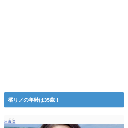
橘リノの年齢は35歳！
出典:X