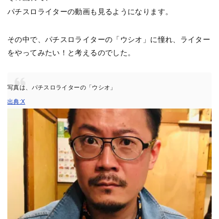
パチスロライターの動画も見るようになります。
その中で、パチスロライターの「ウシオ」に憧れ、ライター
をやってみたい！と考えるのでした。
写真は、パチスロライターの「ウシオ」
出典:X