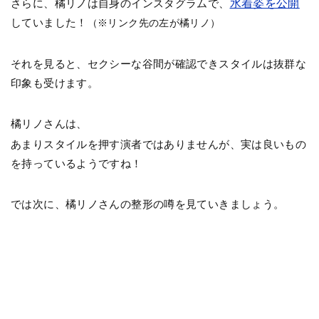
さらに、橘リノは自身のインスタグラムで、
水着姿を公開
していました！
（※リンク先の左が橘リノ）
それを見ると、セクシーな谷間が確認できスタイルは抜群な
印象も受けます。
橘リノさんは、
あまりスタイルを押す演者ではありませんが、実は良いもの
を持っているようですね！
では次に、橘リノさんの整形の噂を見ていきましょう。