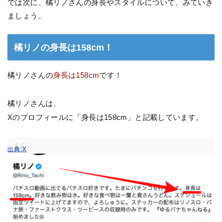
では次に、橘リノさんの身長やスタイルについて、みていき
ましょう。
橘リノの身長は158cm！
橘リノさんの
身長は158cm
です！
橘リノさんは、
Xのプロフィールに「身長は158cm」と記載しています。
出典:X