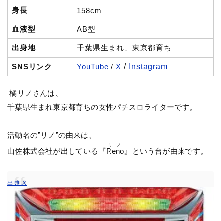
身長
158cm
血液型
AB型
出身地
千葉県生まれ、東京都育ち
SNSリンク
YouTube
/
X
/
Instagram
橘リノさんは、
千葉県生まれ東京都育ちの女性パチスロライターです。
活動名の”リノ”の由来は、
リノ
山佐株式会社が出している『
Reno
』
という台が由来です。
出典:X