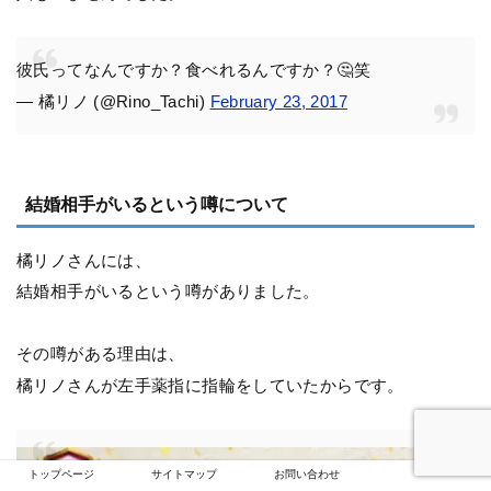
彼氏ってなんですか？食べれるんですか？🤔笑
— 橘リノ (@Rino_Tachi)
February 23, 2017
結婚相手がいるという噂について
橘リノさんには、
結婚相手がいるという噂がありました。
その噂がある理由は、
橘リノさんが左手薬指に指輪をしていたからです。
トップページ
サイトマップ
お問い合わせ