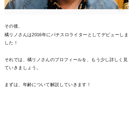
その後、
橘リノさんは2016年にパチスロライターとしてデビューしま
した！
それでは、橘リノさんのプロフィールを、もう少し詳しく見
ていきましょう。
まずは、年齢について解説していきます！