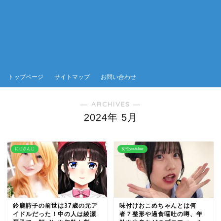
トップページ
サイトマップ
お問い合わせ
― ARCHIVES ―
2024年 5月
にじさんじ
女性youtuber
鈴鹿詩子の前世は37歳の元ア
味付けおこめちゃんとは何
イドルだった！中の人は綾瀬
者？整形や過食嘔吐の噂、年