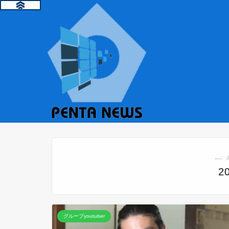
― 
2
グループyoutuber