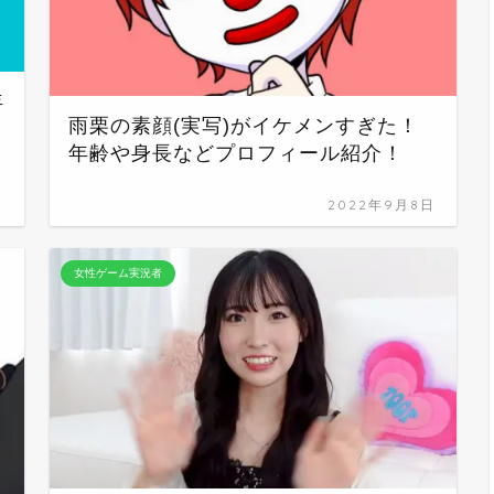
年
雨栗の素顔(実写)がイケメンすぎた！
年齢や身長などプロフィール紹介！
日
2022年9月8日
女性ゲーム実況者