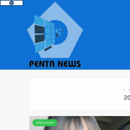
― 
2
女性youtuber