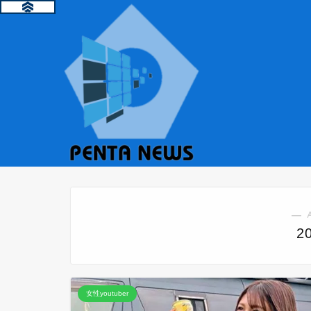
― 
2
女性youtuber