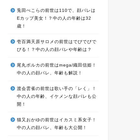
兎田ぺこらの前世は110で、顔バレは
Eカップ美女！？中の人の年齢は32
歳！
壱百満天原サロメの前世はでびでびで
びる！？中の人の顔バレや年齢は？
尾丸ポルカの前世はmega/織田信姫！
中の人の顔バレ、年齢も解説！
渡会雲雀の前世は歌い手の「レく」！
中の人の年齢、イケメンな顔バレも公
開！
猫又おかゆの前世はイカスミ系女子！
中の人の顔バレ、年齢も大公開！