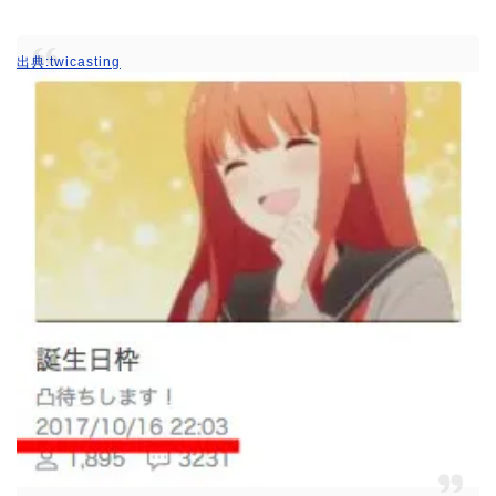
出典:twicasting