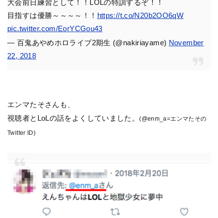
大会前日練習として！！LOLの特訓するぞ！！
目指すは優勝～～～～！！
https://t.co/N20b2OO6qW
pic.twitter.com/EorYCGou43
— 百鬼あやめホロライブ2期生 (@nakiriayame)
November
22, 2018
エンマたそさんも、
視聴者とLoLの話をよくしていました。
(@enm_a=エンマたその
Twitter ID)