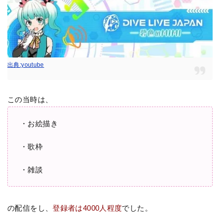
出典:youtube
この当時は、
・お絵描き
・歌枠
・雑談
の配信をし、
登録者は4000人程度
でした。