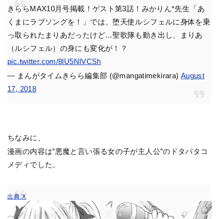
きららMAX10月号掲載！ゲスト第3話！みかりん*先生「あ
くまにラブソングを！」では、堕天使ルシフェルに身体を乗
っ取られたまりあだったけど…聖歌隊も動き出し、まりあ
（ルシフェル）の身にも変化が！？
pic.twitter.com/8lU5NIVCSh
— まんがタイムきらら編集部 (@mangatimekirara)
August
17, 2018
ちなみに、
漫画の内容は”悪魔と言い張る女の子が主人公”のドタバタコ
メディでした。
出典:X