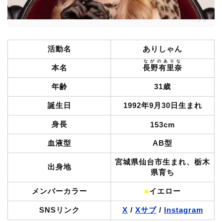
活動名
ありしゃん
ながのありな
本名
長野有里奈
年齢
31歳
誕生日
1992年9月30日生まれ
身長
153cm
血液型
AB型
宮城県仙台市生まれ、栃木
出身地
県育ち
メンバーカラー
■
イエロー
SNSリンク
X
/
Xサブ
/
Instagram