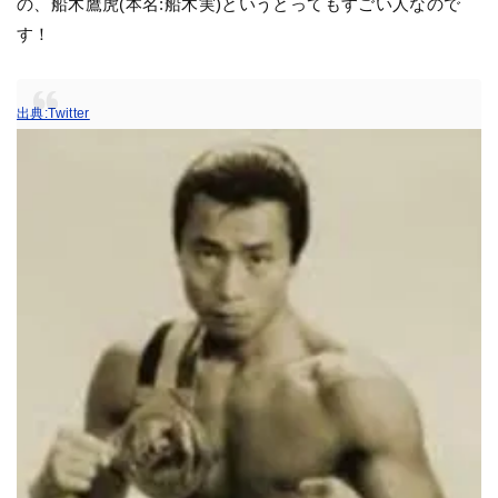
の、船木鷹虎(本名:船木実)というとってもすごい人なので
す！
出典:Twitter