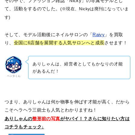
その中で、ファッション雑誌「Nicky」の専属モデルとし
て、活動をするのでした。
(※現在、Nickyは廃刊になっていま
す)
そして、モデル活動後にネイルサロンの「
Raivy
」を買取
り、
全国に6店舗を展開する人気サロンへと成長
させます！
ありしゃんは、経営者としてもかなりの才能
があるんだ！
ペンタくん
つまり、ありしゃんは何か物事を伸ばす才能が高く、だから
こそヘラヘラ三銃士も人気とわかりますね！
ありしゃんの
整形前の写真
がヤバイ！？さらに知りたい方は
コチラもチェック↓