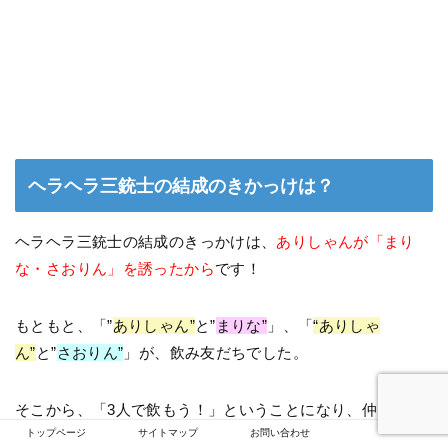
ヘラヘラ三銃士の結成のきかっけは？
ヘラヘラ三銃士の結成のきっかけは、
ありしゃんが「まり
な・さおりん」を誘ったから
です！
もともと、「”
ありしゃん”
と”
まりな”
」、「
“ありしゃ
ん”
と”
さおりん”
」が、飲み友だちでした。
そこから、「3人で飲もう！」ということになり、仲良くな
トップページ
サイトマップ
お問い合わせ
っていきました！