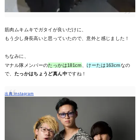
筋肉ムキムキでガタイが良いだけに、
もう少し身長高いと思っていたので、意外と感じました！
ちなみに、
マナル隊メンバーの
たっかは181cm
、
けーたは163cm
なの
で、
たっかはちょうど真ん中
ですね！
出典:instagram