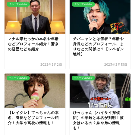
グループyoutuber
グループyoutuber
マナル隊たっかの本名や年齢
チバニャンとは何者？年齢や
などプロフィール紹介！驚き
身長などのプロフィール、ま
の経歴なども紹介！
りなとの関係は？【レペゼン
地球】
2022年3月2日
2023年2月15日
グループyoutuber
グループyoutuber
【レイクレ】てっちゃんの本
ひっちゃん（ハイサイ探偵
名、身長などプロフィール紹
団）の年齢と本名が判明！彼
介！大学や高校の情報も！
女はいるの？妹や弟の情報
も！