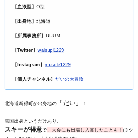
【
血液型
】O型
【
出身地
】北海道
【
所属事務所
】UUUM
【
Twitter
】
waisupi1229
【
Instagram
】
muscle1229
【
個人チャンネル
】
だいの大冒険
「だい」
北海道新得町が出身地の
！
雪国出身というだけあり、
スキーが得意
で
、大会にも出場し入賞したことも！
(※ツ