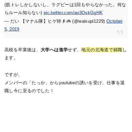
(筋トレしかしないし、ラグビーは1回もやらなかった。何な
らルール知らない)
pic.twitter.com/ao3OskGqHK
— だい 【マナル隊】ヒゲ枠👴🚲 (@waisupi1229)
October
5, 2019
高校を卒業後は、
大学へは進学
せず、
地元の北海道で就職
し
ます。
ですが、
メンバーの「たっか」からyoutubeの誘いを受け、仕事を退
職し今に至るのでした！