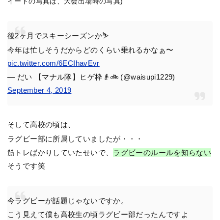
イートの写真は、大会出場時の写真)
後2ヶ月でスキーシーズンか⛷
今年は忙しそうだからどのくらい乗れるかなぁ〜
pic.twitter.com/6ECIhavEvr
— だい 【マナル隊】ヒゲ枠👴🚲 (@waisupi1229)
September 4, 2019
そして高校の頃は、
ラグビー部に所属していましたが・・・
筋トレばかりしていたせいで、
ラグビーのルールを知らない
そうです笑
今ラグビーが話題じゃないですか。
こう見えて僕も高校生の頃ラグビー部だったんですよ