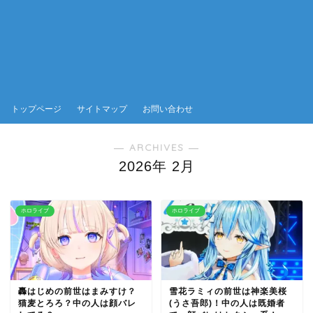
トップページ
サイトマップ
お問い合わせ
― ARCHIVES ―
2026年 2月
ホロライブ
ホロライブ
轟はじめの前世はまみすけ？
雪花ラミィの前世は神楽美桜
猫麦とろろ？中の人は顔バレ
(うさ吾郎)！中の人は既婚者