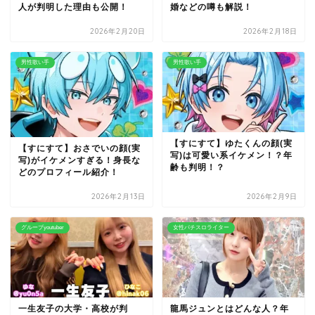
人が判明した理由も公開！
婚などの噂も解説！
2026年2月20日
2026年2月18日
男性歌い手
男性歌い手
【すにすて】ゆたくんの顔(実
【すにすて】おさでいの顔(実
写)は可愛い系イケメン！？年
写)がイケメンすぎる！身長な
齢も判明！？
どのプロフィール紹介！
2026年2月13日
2026年2月9日
グループyoutuber
女性パチスロライター
一生友子の大学・高校が判
龍馬ジュンとはどんな人？年