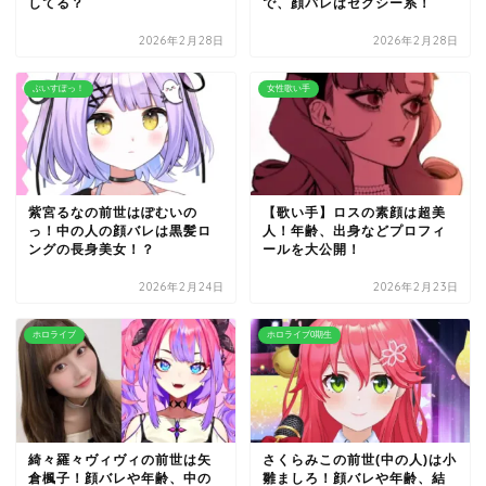
してる？
で、顔バレはセクシー系！
2026年2月28日
2026年2月28日
ぶいすぽっ！
女性歌い手
紫宮るなの前世はぽむいの
【歌い手】ロスの素顔は超美
っ！中の人の顔バレは黒髪ロ
人！年齢、出身などプロフィ
ングの長身美女！？
ールを大公開！
2026年2月24日
2026年2月23日
ホロライブ
ホロライブ0期生
綺々羅々ヴィヴィの前世は矢
さくらみこの前世(中の人)は小
倉楓子！顔バレや年齢、中の
雛ましろ！顔バレや年齢、結