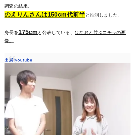
調査の結果、
のえりんさんは150cm代前半
と推測しました。
175cm
身長を
と公表している、
はなおと並ぶコチラの画
像。
出展:youtube