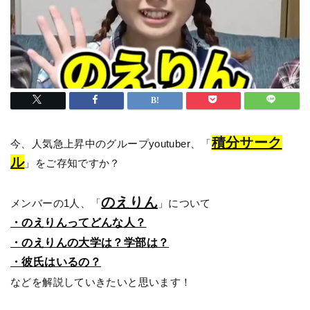
積分サーク
今、人気急上昇中のグループyoutuber、「
ル
」をご存知ですか？
のえりん
メンバーの1人、「
」について
・のえりんってどんな人？
・のえりんの大学は？学部は？
・彼氏はいるの？
などを解説していきたいと思います！