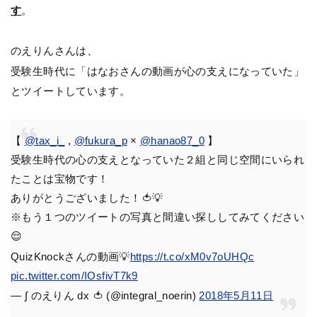
す
。
のえりんさんは、
受験生時代に「はなおさんの動画が心の支えになっていた」
とツイートしています。
【
@tax_i_
,
@fukura_p
×
@hanao87_0
】
受験生時代の心の支えとなっていた２組と同じ空間にいられ
たことは宝物です！
ありがとうございました！🍅💡
※もう１つのツイートの写真と間違い探ししてみてください
😌
QuizKnockさんの動画💡
https://t.co/xM0v7oUHQc
pic.twitter.com/IOsfivT7k9
— ∫ のえりん dx 🍅 (@integral_noerin)
2018年5月11日