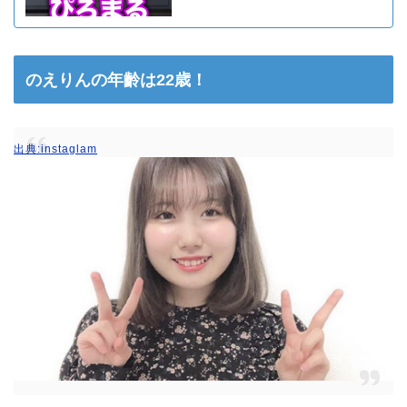
のえりんの年齡は22歳！
出典:instaglam