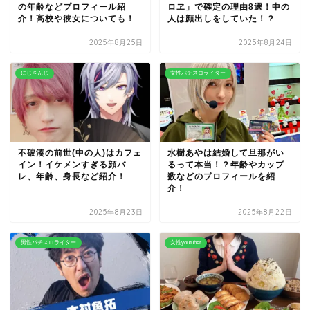
の年齢などプロフィール紹
ロヱ」で確定の理由8選！中の
介！高校や彼女についても！
人は顔出しをしていた！？
2025年8月25日
2025年8月24日
にじさんじ
女性パチスロライター
不破湊の前世(中の人)はカフェ
水樹あやは結婚して旦那がい
イン！イケメンすぎる顔バ
るって本当！？年齢やカップ
レ、年齢、身長など紹介！
数などのプロフィールを紹
介！
2025年8月23日
2025年8月22日
男性パチスロライター
女性youtuber