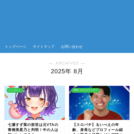
トップページ
サイトマップ
お問い合わせ
― ARCHIVES ―
2025年 8月
にじさんじ
男性パチスロライター
七瀬すず菜の前世は元VTAの
【スロパチ】るいべえの年
青桐美星乃と判明！中の人は
齢、身長などプロフィール紹