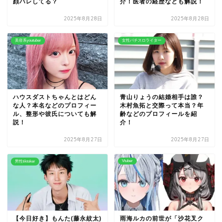
顔バレしてる？
介！医者の経歴なども解説！
2025年8月28日
2025年8月28日
美容系youtuber
女性パチスロライター
ハウスダストちゃんとはどん
青山りょうの結婚相手は誰？
な人？本名などのプロフィー
木村魚拓と交際って本当？年
ル、整形や彼氏についても解
齢などのプロフィールを紹
説！
介！
2025年8月27日
2025年8月27日
Vtuber
男性tiktoker
【今日好き】もんた(藤永紋太)
雨海ルカの前世が「沙花叉ク