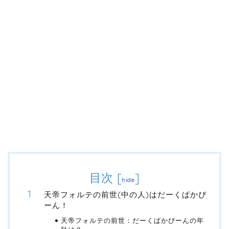
目次
[
]
hide
天帝フォルテの前世(中の人)はだーくぱかぴ
ーん！
天帝フォルテの前世：だーくぱかぴーんの年