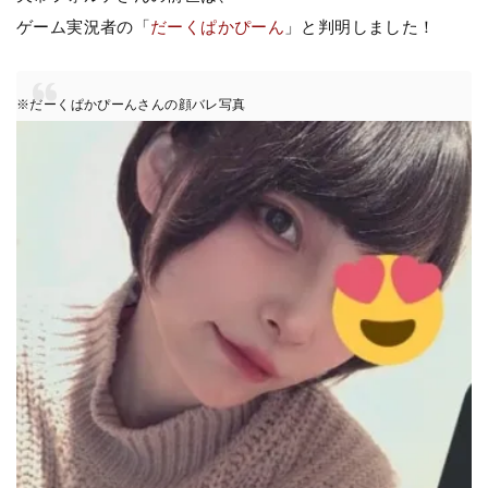
ゲーム実況者の「
だーくぱかぴーん
」と判明しました！
※だーくぱかぴーんさんの顔バレ写真