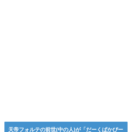
天帝フォルテの前世(中の人)が「だーくぱかぴー