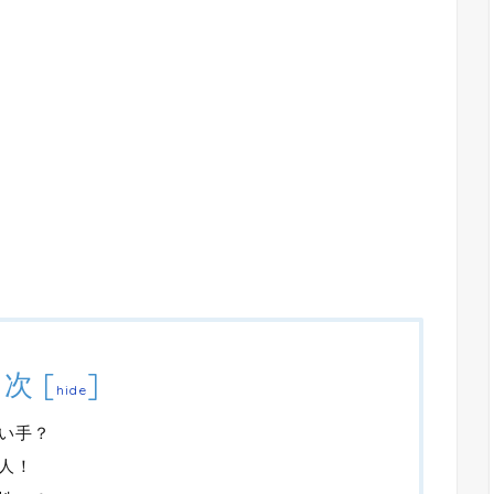
目次
[
]
hide
い手？
人！