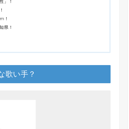
性」！
！
cm！
知県！
な歌い手？