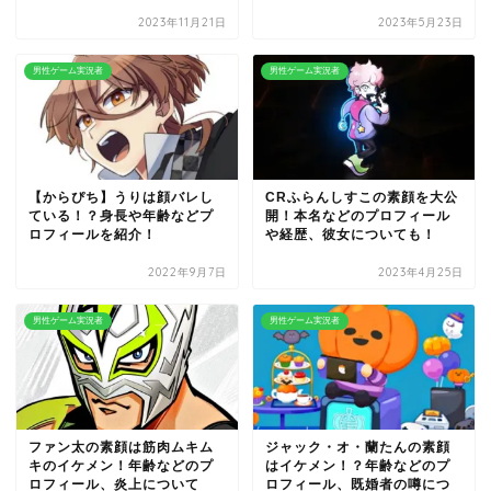
2023年11月21日
2023年5月23日
男性ゲーム実況者
男性ゲーム実況者
【からぴち】うりは顔バレし
CRふらんしすこの素顔を大公
ている！？身長や年齢などプ
開！本名などのプロフィール
ロフィールを紹介！
や経歴、彼女についても！
2022年9月7日
2023年4月25日
男性ゲーム実況者
男性ゲーム実況者
ファン太の素顔は筋肉ムキム
ジャック・オ・蘭たんの素顔
キのイケメン！年齢などのプ
はイケメン！？年齢などのプ
ロフィール、炎上について
ロフィール、既婚者の噂につ