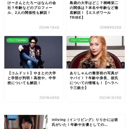
けーさんとたろーはなんの会
島袋の大学はどこ？桐崎栄二
社？年齢などのプロフィー
の関係は？本名や年齢など徹
ル、2人の関係性も解説！
底解説！【エスポワール
TRIBE】
2026年7月4日
2018年8月20日
グループyoutuber
グループyoutuber
【コムドット】やまとの大学
ありしゃんの整形前の写真が
と学部が判明！高校や、中学
ヤバイ！？年齢や身長、彼氏
校についても解説！
についての情報も！【ヘラヘ
ラ三銃士】
2021年6月9日
2022年1月25日
inliving（インリビング）りりかには彼
氏がいた！年齢や女優としての...