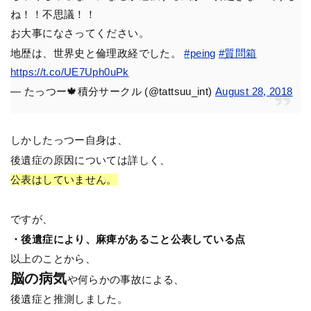
ね！！不思議！！
お大事になさってください。
地歴は、世界史と倫理政経でした。
#peing
#質問箱
https://t.co/UE7Uph0uPk
— たっつー🍁積分サークル (@tattsuu_int)
August 28, 2018
しかしたっつー自身は、
後遺症の原因については詳しく、
公表はしていません。
ですが、
・後遺症により、麻痺があること公表している点
以上のことから、
脳の病気
や何らかの事故による、
後遺症と推測しました。