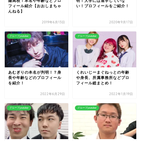
陽高校！本名や年齢などプロ
明！大学には進学していな
フィール紹介【おおしまちゃ
い！プロフィールをご紹介！
んねる】
2019年6月13日
2020年9月17日
グループyoutuber
グループyoutuber
あむぎりの本名が判明！？身
くれいじーまぐねっとの年齢
長や年齢などのプロフィール
や身長、所属事務所などプロ
を紹介！
フィール総まとめ！
2022年6月29日
2022年1月19日
グループyoutuber
グループyoutuber