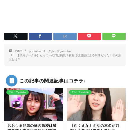
HOME
youtuber
グループyoutuber
【積分サークル】たっつーの口は病気？真相は後遺症による麻痺だった！その原
因とは？
この記事の関連記事はコチラ↓
グループyoutuber
グループyoutuber
おおしま兄弟の妹の高校は城
【むくえな】えなの本名が判