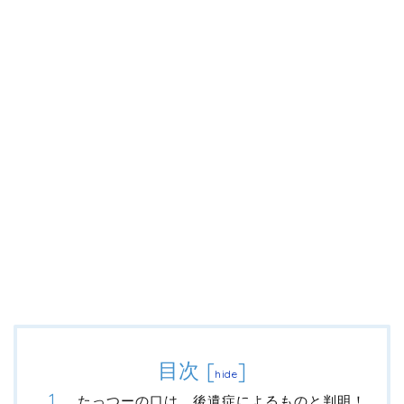
目次
[
]
hide
たっつーの口は、後遺症によるものと判明！