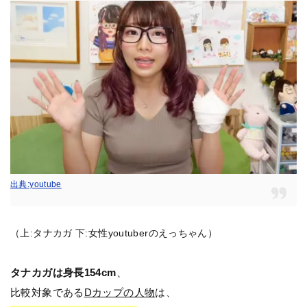
出典:youtube
（上:タナカガ 下:女性youtuberのえっちゃん）
タナカガは身長154cm
、
比較対象である
Dカップの人物
は、