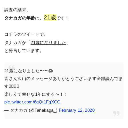
調査の結果、
21歳
タナカガの年齢
は、
です！
コチラのツイートで、
タナカガが「
21歳になりました
」
と発言しています。
21歳になりました〜〜🎂
皆さん沢山のメッセージありがとうございます全部読んでま
す🙆🏻‍♀️✨
楽しくて幸せな1年にする〜！！
pic.twitter.com/6qQt1FgXCC
— タナカガ (@Tanakaga_)
February 12, 2020