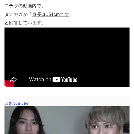
コチラの動画内で、
タナカガが「
身長は154cmです
」
と回答しています。
出典:youtube