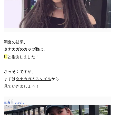
調査の結果、
タナカガのカップ数
は、
C
と推測しました！
さっそくですが、
まずは
タナカガのスタイル
から、
見ていきましょう！
出典:instaglam