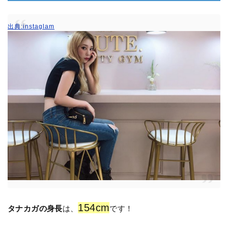
出典:instaglam
154cm
タナカガの身長
は、
です！