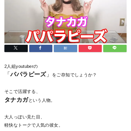
2人組youtuberの
「
パパラピーズ
」
をご存知でしょうか？
そこで活躍する、
タナカガ
という人物。
大人っぽい見た目、
軽快なトークで人気の彼女。