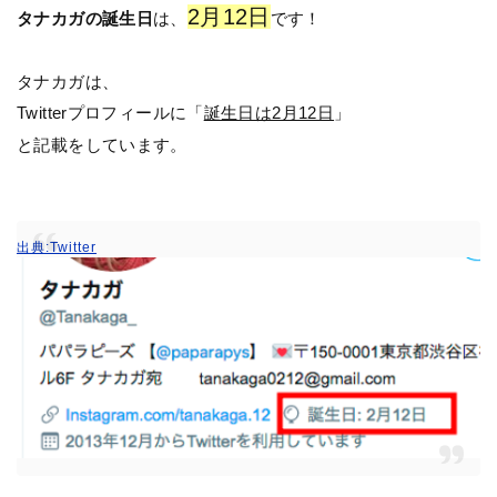
2月12日
タナカガの誕生日
は、
です！
タナカガは、
Twitterプロフィールに「
誕生日は2月12日
」
と記載をしています。
出典:Twitter