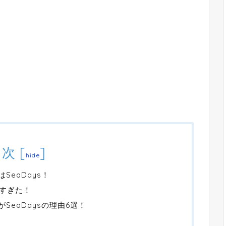
目次
[
]
hide
SeaDays！
すぎた！
SeaDaysの理由6選！