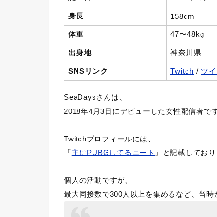
身長
158cm
体重
47〜48kg
出身地
神奈川県
SNSリンク
Twitch
/
ツイ
SeaDaysさんは、
2018年4月3日にデビューした女性配信者で
Twitchプロフィールには、
「
主にPUBGしてるニート
」と記載しており
個人の活動ですが、
最大同接数で300人以上を集めるなど、当