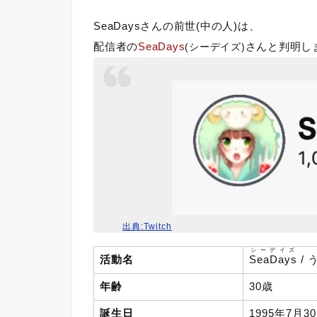
SeaDaysさんの前世(中の人)は、
配信者の
SeaDays
さんと判明し
(シーデイズ)
出典:Twitch
シーデイズ
活動名
SeaDays
/ 
年齢
30歳
誕生日
1995年7月