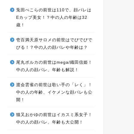
兎田ぺこらの前世は110で、顔バレは
Eカップ美女！？中の人の年齢は32
歳！
壱百満天原サロメの前世はでびでびで
びる！？中の人の顔バレや年齢は？
尾丸ポルカの前世はmega/織田信姫！
中の人の顔バレ、年齢も解説！
渡会雲雀の前世は歌い手の「レく」！
中の人の年齢、イケメンな顔バレも公
開！
猫又おかゆの前世はイカスミ系女子！
中の人の顔バレ、年齢も大公開！