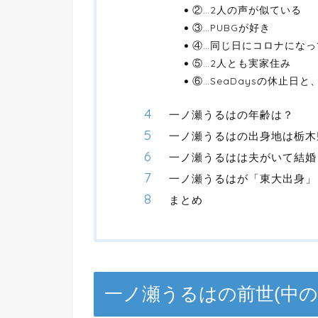
②…2人の声が似ている
③…PUBGが好き
④…同じ日にコロナになっ
⑤…2人とも実家住み
⑥…SeaDaysの休止日
一ノ瀬うるはの年齢は？
一ノ瀬うるはの出身地は栃木
一ノ瀬うるはは夫がいて結婚
一ノ瀬うるはが「東大出身」
まとめ
一ノ瀬うるはの前世(中の人)