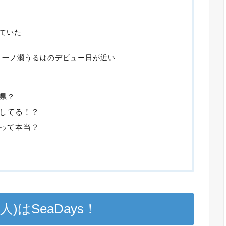
ていた
と、一ノ瀬うるはのデビュー日が近い
県？
してる！？
って本当？
はSeaDays！