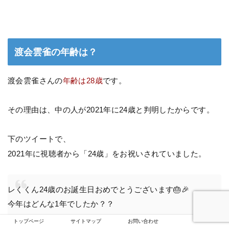
渡会雲雀の年齢は？
渡会雲雀さんの
年齢は28歳
です。
その理由は、中の人が2021年に24歳と判明したからです。
下のツイートで、
2021年に視聴者から「24歳」をお祝いされていました。
レくくん24歳のお誕生日おめでとうございます🎂🎉
今年はどんな1年でしたか？？
レくくんの声聴きたいです☺️
トップページ
サイトマップ
お問い合わせ