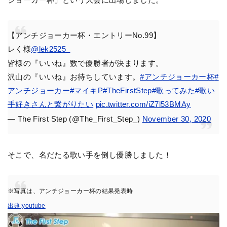
【アンチジョーカー杯・エントリーNo.99】
レく様
@lek2525_
皆様の『いいね』数で優勝者が決まります。
沢山の『いいね』お待ちしています。
#アンチジョーカー杯
#
アンチジョーカー
#マイキP
#TheFirstStep
#歌ってみた
#歌い
手好きさんと繋がりたい
pic.twitter.com/iZ7l53BMAy
— The First Step (@The_First_Step_)
November 30, 2020
そこで、名だたる歌い手を倒し優勝しました！
※写真は、アンチジョーカー杯の結果発表時
出典:youtube