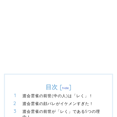
目次
[
]
hide
渡会雲雀の前世(中の人)は「レく」！
渡会雲雀の顔バレがイケメンすぎた！
渡会雲雀の前世が「レく」である5つの理
由！