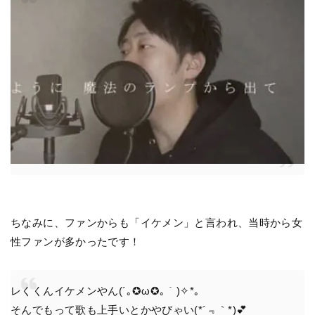
ちなみに、ファンからも「イケメン」と言われ、当時から
女
性ファンが多かった
です！
レくくんイケメンやん(´｡✪ω✪｡｀)✧*。
そんでもって歌も上手いとかやびゃい(*´﹃｀*)💕