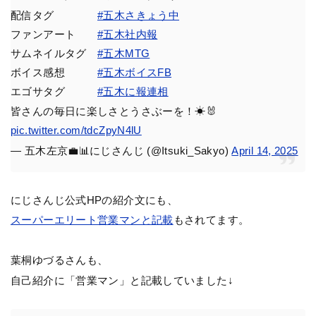
配信タグ
#五木さきょう中
ファンアート
#五木社内報
サムネイルタグ
#五木MTG
ボイス感想
#五木ボイスFB
エゴサタグ
#五木に報連相
皆さんの毎日に楽しさとうさぶーを！☀🐰
pic.twitter.com/tdcZpyN4lU
— 五木左京💼📊にじさんじ (@Itsuki_Sakyo)
April 14, 2025
にじさんじ公式HPの紹介文にも、
スーパーエリート営業マンと記載
もされてます。
葉桐ゆづるさんも、
自己紹介に「営業マン」と記載していました↓