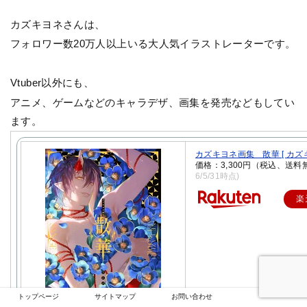
カズキヨネさんは、
フォロワー数20万人以上いる大人気イラストレーターです。
Vtuber以外にも、
アニメ、ゲームなどのキャラデザ、画集を発売などもしてい
ます。
カズキヨネ画集 散華 [ カズキ
価格：3,300円（税込、送料
6/5/31時点)
楽
トップページ
サイトマップ
お問い合わせ