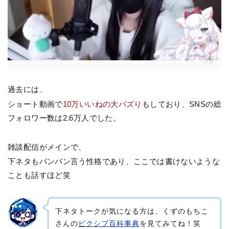
過去には、
ショート動画で
10万いいねの大バズり
もしており、SNSの総
フォロワー数は2.6万人でした。
雑談配信がメインで、
下ネタもバンバン言う性格であり、ここでは書けないような
ことも話すほど笑
下ネタトークが気になる方は、くずのもちこ
さんの
ピクシブ百科事典
を見てみてね！笑