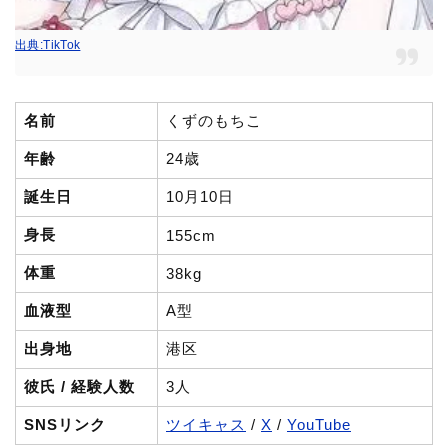
出典:TikTok
名前
くずのもちこ
年齢
24歳
誕生日
10月10日
身長
155cm
体重
38kg
血液型
A型
出身地
港区
彼氏 / 経験人数
3人
SNSリンク
ツイキャス
/
X
/
YouTube