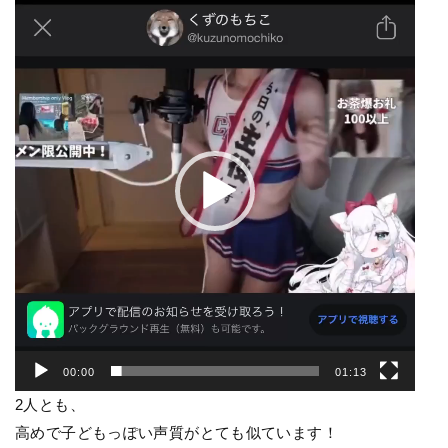
画
プ
レ
ー
ヤ
ー
00:00
01:13
2人とも、
高めで子どもっぽい声質がとても似ています！