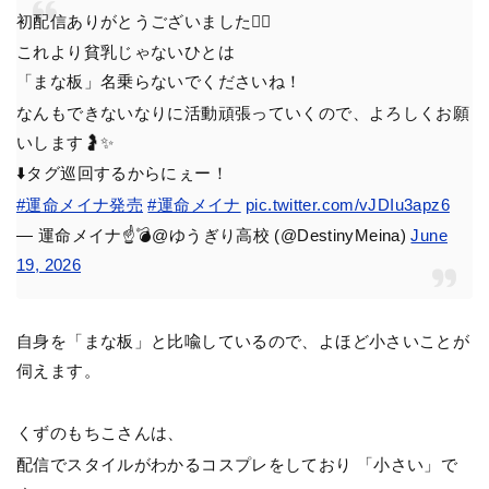
初配信ありがとうございました🙇‍♂️
これより貧乳じゃないひとは
「まな板」名乗らないでくださいね！
なんもできないなりに活動頑張っていくので、よろしくお願
いします🤰✨️
⬇️タグ巡回するからにぇー！
#運命メイナ発売
#運命メイナ
pic.twitter.com/vJDIu3apz6
— 運命メイナ☝️💣@ゆうぎり高校 (@DestinyMeina)
June
19, 2026
自身を「まな板」と比喩しているので、よほど小さいことが
伺えます。
くずのもちこさんは、
配信でスタイルがわかるコスプレをしており 「小さい」で