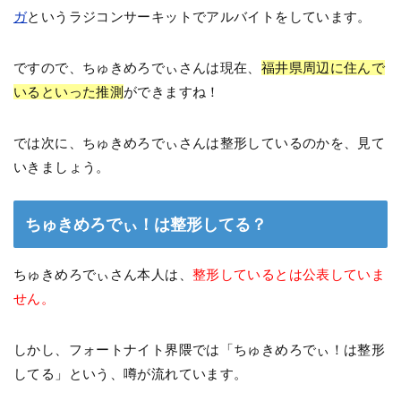
ガ
というラジコンサーキットでアルバイトをしています。
ですので、ちゅきめろでぃさんは現在、
福井県周辺に住んで
いるといった推測
ができますね！
では次に、ちゅきめろでぃさんは整形しているのかを、見て
いきましょう。
ちゅきめろでぃ！は整形してる？
ちゅきめろでぃさん本人は、
整形しているとは公表していま
せん。
しかし、フォートナイト界隈では「ちゅきめろでぃ！は整形
してる」という、噂が流れています。