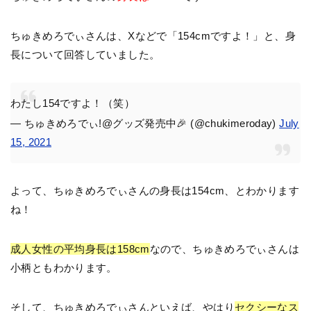
ちゅきめろでぃさんは、Xなどで「154cmですよ！」と、身
長について回答していました。
わたし154ですよ！（笑）
— ちゅきめろでぃ!@グッズ発売中🎉 (@chukimeroday)
July
15, 2021
よって、ちゅきめろでぃさんの身長は154cm、とわかります
ね！
成人女性の平均身長は158cm
なので、ちゅきめろでぃさんは
小柄ともわかります。
そして、ちゅきめろでぃさんといえば、やはり
セクシーなス