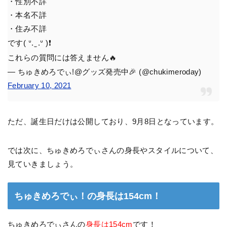
・性別不詳
・本名不詳
・住み不詳
です( ᐡ. ̫ .ᐡ )❗️
これらの質問には答えません🔥
— ちゅきめろでぃ!@グッズ発売中🎉 (@chukimeroday)
February 10, 2021
ただ、誕生日だけは公開しており、9月8日となっています。
では次に、ちゅきめろでぃさんの身長やスタイルについて、
見ていきましょう。
ちゅきめろでぃ！の身長は154cm！
ちゅきめろでぃさんの
身長は154cm
です！