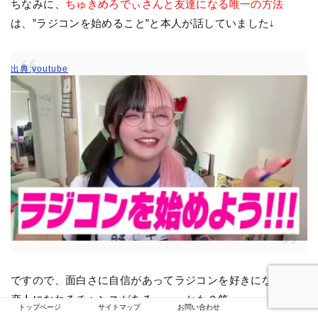
ちなみに、
ちゅきめろでぃさんと友達になる唯一の方法
は、”ラジコンを始めること”と本人が話していました↓
出典:youtube
ですので、面白さに自信があってラジコンを好きになれば、
恋人になれるチャンスがある・・・かも？笑
トップページ
サイトマップ
お問い合わせ