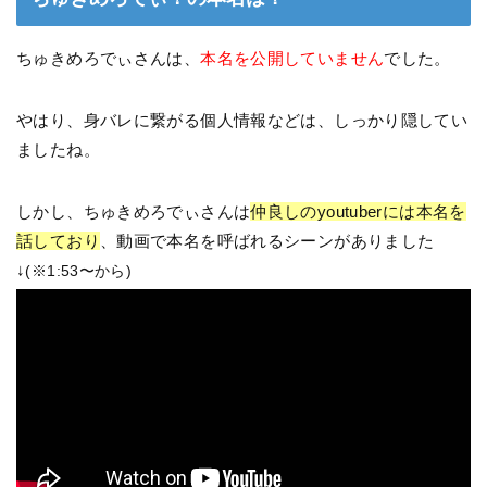
ちゅきめろでぃさんは、
本名を公開していません
でした。
やはり、身バレに繋がる個人情報などは、しっかり隠してい
ましたね。
しかし、ちゅきめろでぃさんは
仲良しのyoutuberには本名を
話しており
、動画で本名を呼ばれるシーンがありました
↓
(※1:53〜から)