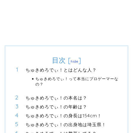
目次
[
]
hide
ちゅきめろでぃ！とはどんな人？
ちゅきめろでぃ！って本当にプロゲーマーな
の？
ちゅきめろでぃ！の本名は？
ちゅきめろでぃ！の年齢は？
ちゅきめろでぃ！の身長は154cm！
ちゅきめろでぃ！の出身地は埼玉県！