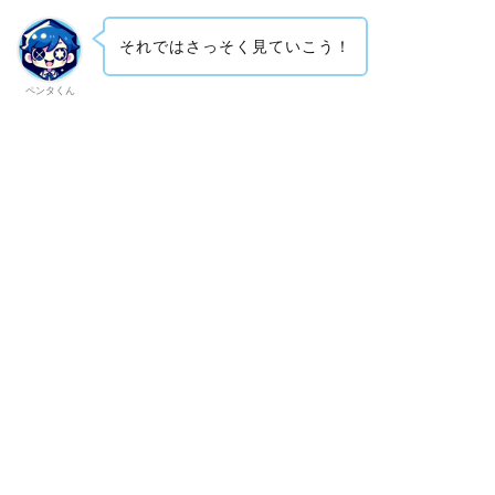
それではさっそく見ていこう！
ペンタくん