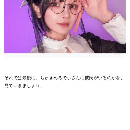
それでは最後に、ちゅきめろでぃさんに彼氏がいるのかを、
見ていきましょう。