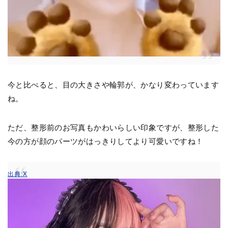
今と比べると、目の大きさや輪郭が、かなり変わっています
ね。
ただ、整形前のお写真もかわいらしい印象ですが、整形した
今の方が顔のパーツがはっきりしてより可愛いですね！
出典:X