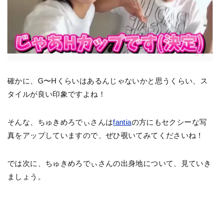
確かに、G〜Hくらいはあるんじゃないかと思うくらい、ス
タイルが良い印象ですよね！
そんな、ちゅきめろでぃさんは
fantia
の方にもセクシーな写
真をアップしていますので、ぜひ覗いてみてくださいね！
では次に、ちゅきめろでぃさんの出身地について、見ていき
ましょう。