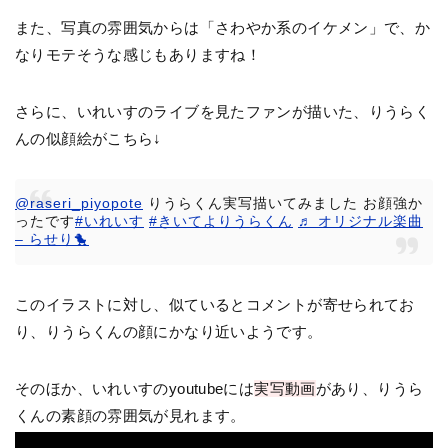
また、写真の雰囲気からは「さわやか系のイケメン」で、か
なりモテそうな感じもありますね！
さらに、いれいすのライブを見たファンが描いた、りうらく
んの似顔絵がこちら↓
@raseri_piyopote
りうらくん実写描いてみました お顔強か
ったです
#いれいす
#きいてよりうらくん
♬ オリジナル楽曲
– らせり🐤
このイラストに対し、似ているとコメントが寄せられてお
り、りうらくんの顔にかなり近いようです。
そのほか、いれいすのyoutubeには
実写動画
があり、りうら
くんの素顔の雰囲気が見れます。