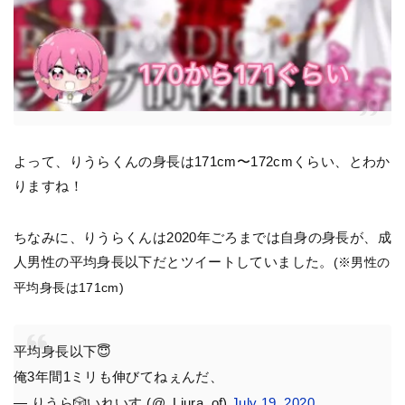
よって、りうらくんの身長は171cm〜172cmくらい、とわか
りますね！
ちなみに、りうらくんは2020年ごろまでは自身の身長が、成
人男性の平均身長以下だとツイートしていました。
(※男性の
平均身長は171cm)
平均身長以下😇
俺3年間1ミリも伸びてねぇんだ、
— りうら🎲いれいす (@_Liura_of)
July 19, 2020