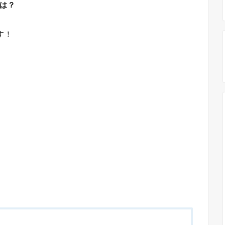
は？
す！