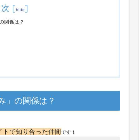
目次
[
]
hide
の関係は？
み」の関係は？
イトで知り合った仲間
です！