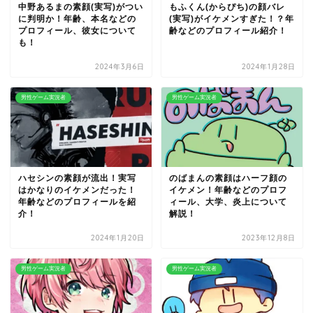
中野あるまの素顔(実写)がつい
もふくん(からぴち)の顔バレ
に判明か！年齢、本名などの
(実写)がイケメンすぎた！？年
プロフィール、彼女について
齢などのプロフィール紹介！
も！
2024年3月6日
2024年1月28日
男性ゲーム実況者
男性ゲーム実況者
ハセシンの素顔が流出！実写
のばまんの素顔はハーフ顔の
はかなりのイケメンだった！
イケメン！年齢などのプロフ
年齢などのプロフィールを紹
ィール、大学、炎上について
介！
解説！
2024年1月20日
2023年12月8日
男性ゲーム実況者
男性ゲーム実況者