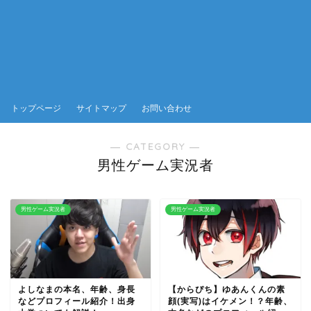
トップページ
サイトマップ
お問い合わせ
― CATEGORY ―
男性ゲーム実況者
男性ゲーム実況者
男性ゲーム実況者
よしなまの本名、年齢、身長
【からぴち】ゆあんくんの素
などプロフィール紹介！出身
顔(実写)はイケメン！？年齢、