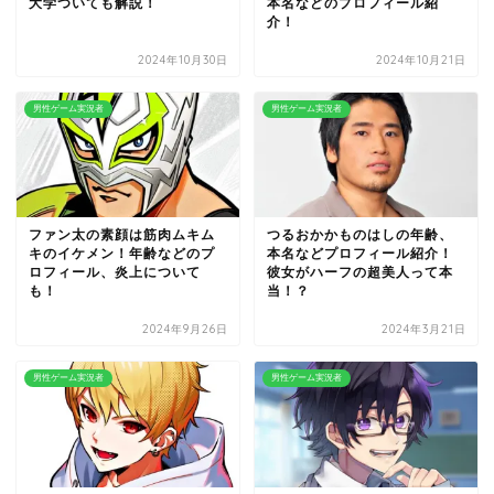
大学ついても解説！
本名などのプロフィール紹
介！
2024年10月30日
2024年10月21日
男性ゲーム実況者
男性ゲーム実況者
ファン太の素顔は筋肉ムキム
つるおかかものはしの年齢、
キのイケメン！年齢などのプ
本名などプロフィール紹介！
ロフィール、炎上について
彼女がハーフの超美人って本
も！
当！？
2024年9月26日
2024年3月21日
男性ゲーム実況者
男性ゲーム実況者