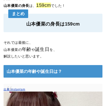
159cm
山本優菜の身長
は、
でした！
まとめ
山本優菜の身長は159cm
それでは最後に、
年齢
誕生日
山本優菜の
や
を、
解説したいと思います。
山本優菜の年齢や誕生日は？
出典:instaglam