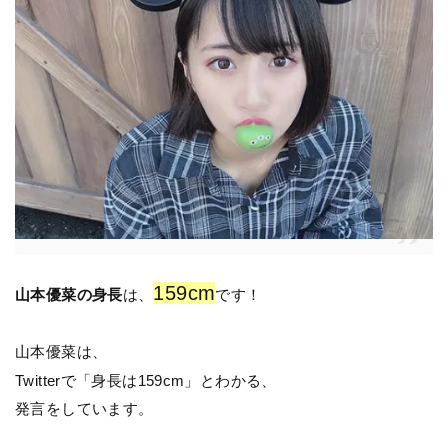
159cm
山本優菜の身長
は、
です！
山本優菜は、
Twitterで「身長は159cm」とわかる、
発言をしています。