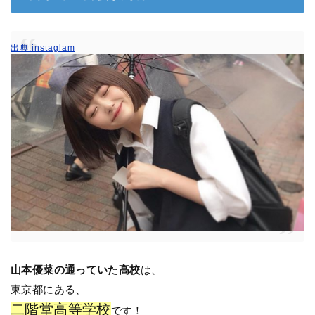
出典:instaglam
山本優菜の通っていた高校
は、
東京都にある、
二階堂高等学校
です！