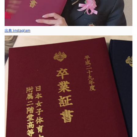
出典:instaglam