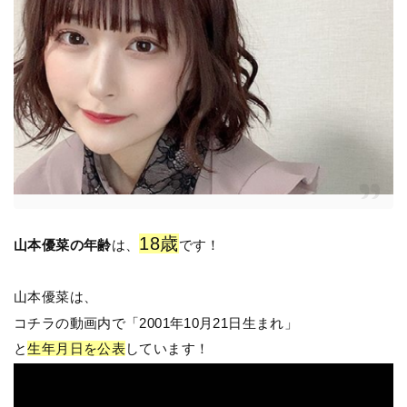
18歳
山本優菜の年齢
は、
です！
山本優菜は、
コチラの動画内で「2001年10月21日生まれ」
と
生年月日を公表
しています！