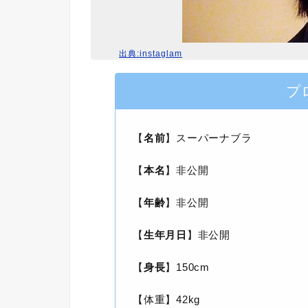
出典:instaglam
プ
【
名前
】スーパーナブラ
【
本名
】非公開
【
年齢
】非公開
【
生年月日
】非公開
【
身長
】150cm
【体重】42kg