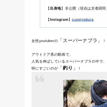
【
出身地
】非公開（現在は京都府民
【
Instagram
】
supernabura
「スーパーナブラ」
女性youtuberの
！
アウトドア系の動画で、
人気を伸ばしているスーパーナブラの中で、
「
釣り
」
特にすごいのが
！