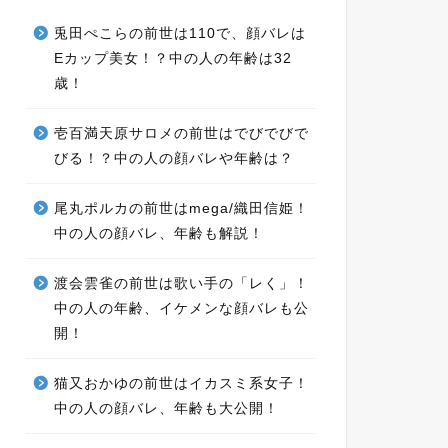
兎田ぺこらの前世は110で、顔バレは
Eカップ美女！？中の人の年齢は32
歳！
壱百満天原サロメの前世はでびでびで
びる！？中の人の顔バレや年齢は？
尾丸ポルカの前世はmega/織田信姫！
中の人の顔バレ、年齢も解説！
渡会雲雀の前世は歌い手の「レく」！
中の人の年齢、イケメンな顔バレも公
開！
猫又おかゆの前世はイカスミ系女子！
中の人の顔バレ、年齢も大公開！