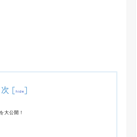
目次
[
]
hide
を大公開！