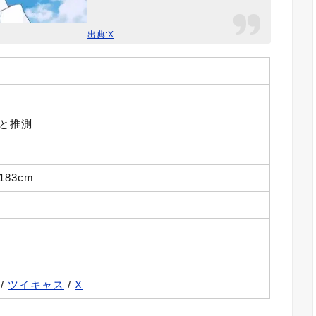
出典:X
上と推測
183cm
/
ツイキャス
/
X