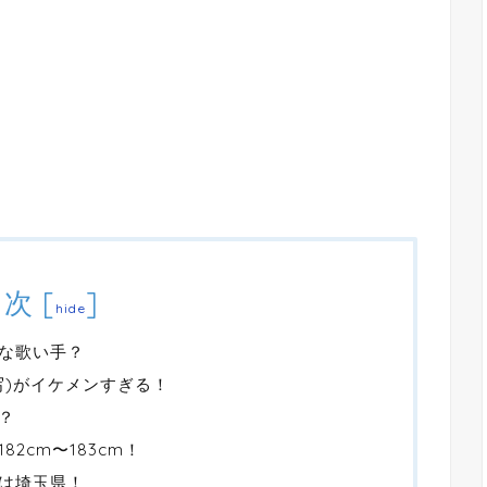
目次
[
]
hide
な歌い手？
写)がイケメンすぎる！
？
2cm〜183cm！
は埼玉県！