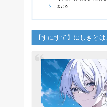
まとめ
【すにすて】にしきとは