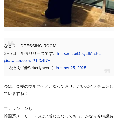
なとり – DRESSING ROOM
2月7日、配信リリースです。
https://t.co/DbQLfMIxFL
pic.twitter.com/fPihXz57Hl
— なとり (@Siritoriyowai_)
January 25, 2025
今は、金髪のウルフヘアとなっており、だいぶイメチェンし
ていますね！
ファッションも、
韓国系ストリートっぽい感じになっており、かなり今時感あ