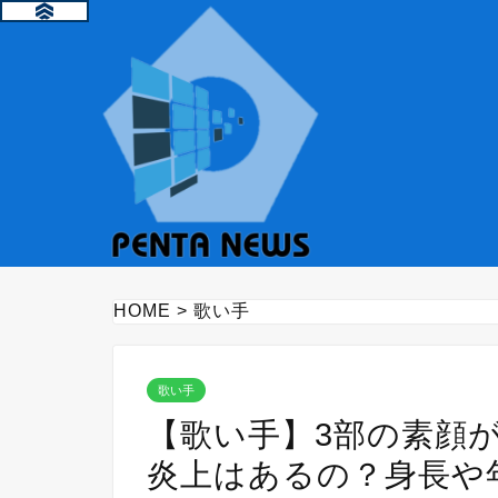
HOME
>
歌い手
歌い手
【歌い手】3部の素顔
炎上はあるの？身長や