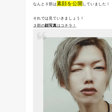
素顔を公開
なんと３部は
していました！
それでは見ていきましょう！
３部の
顔写真
はコチラ！