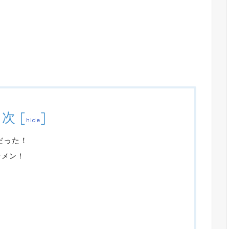
目次
[
]
hide
だった！
ケメン！