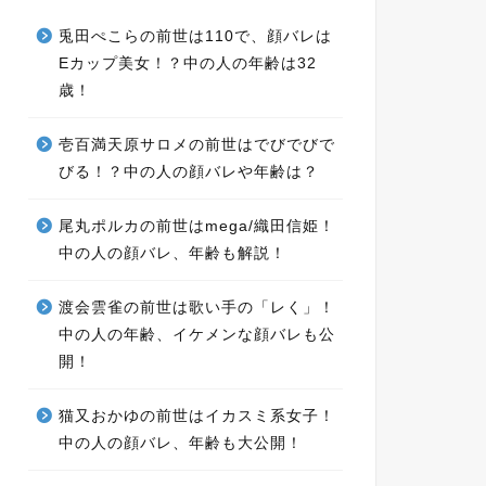
兎田ぺこらの前世は110で、顔バレは
Eカップ美女！？中の人の年齢は32
歳！
壱百満天原サロメの前世はでびでびで
びる！？中の人の顔バレや年齢は？
尾丸ポルカの前世はmega/織田信姫！
中の人の顔バレ、年齢も解説！
渡会雲雀の前世は歌い手の「レく」！
中の人の年齢、イケメンな顔バレも公
開！
猫又おかゆの前世はイカスミ系女子！
中の人の顔バレ、年齢も大公開！