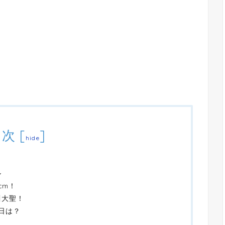
目次
[
]
hide
ル
cm！
川大聖！
日は？