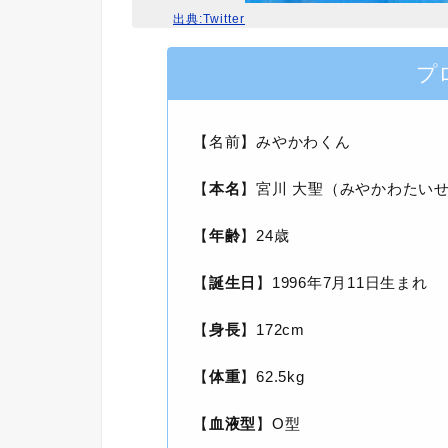
出典:Twitter
プ
【名前】みやかわくん
【
本名
】宮川 大聖（みやかわたい
【
年齢
】24歳
【
誕生日
】1996年7月11日生まれ
【
身長
】172cm
【
体重
】62.5kg
【
血液型
】O型