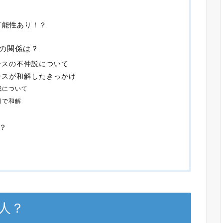
可能性あり！？
の関係は？
ースの不仲説について
ースが和解したきっかけ
我について
日で和解
？
人？