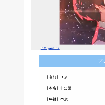
出典:youtube
プ
【名前】りぶ
【
本名
】非公開
【
年齢
】29歳