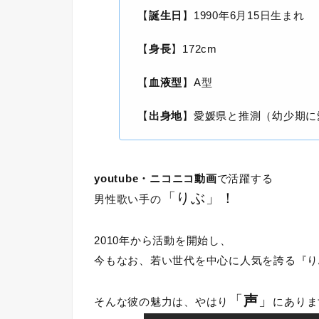
【
誕生日
】1990年6月15日生まれ
【
身長
】172cm
【
血液型
】A型
【
出身地
】愛媛県と推測（幼少期に
youtube・ニコニコ動画
で活躍する
「りぶ」！
男性歌い手の
2010年から活動を開始し、
今もなお、若い世代を中心に人気を誇る『り
「
声
」
そんな彼の魅力は、やはり
にありま