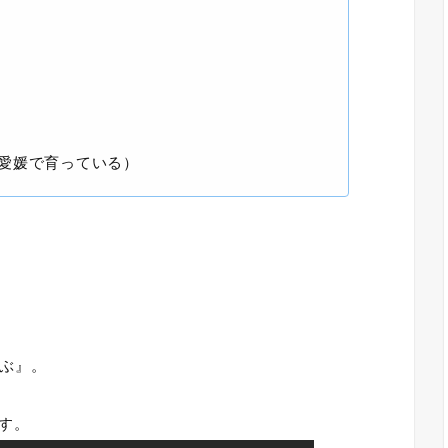
愛媛で育っている）
ぶ』。
す。