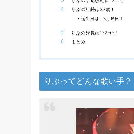
りぶの引退騒動について
りぶの年齢は29歳！
誕生日は、6月15日！
りぶの身長は172cm！
まとめ
りぶってどんな歌い手？