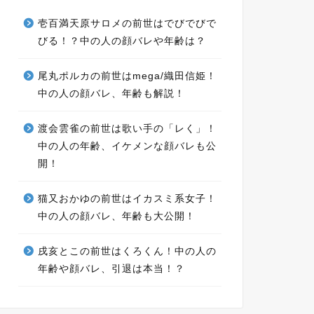
壱百満天原サロメの前世はでびでびで
びる！？中の人の顔バレや年齢は？
尾丸ポルカの前世はmega/織田信姫！
中の人の顔バレ、年齢も解説！
渡会雲雀の前世は歌い手の「レく」！
中の人の年齢、イケメンな顔バレも公
開！
猫又おかゆの前世はイカスミ系女子！
中の人の顔バレ、年齢も大公開！
戌亥とこの前世はくろくん！中の人の
年齢や顔バレ、引退は本当！？