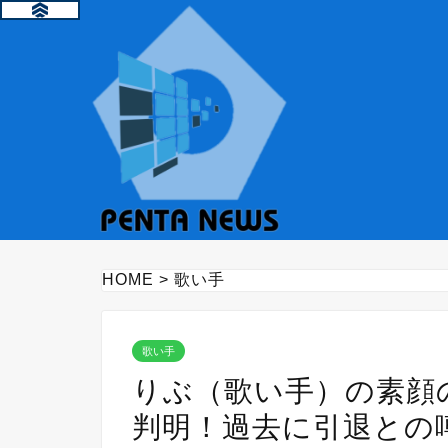
HOME
>
歌い手
歌い手
りぶ（歌い手）の素顔
判明！過去に引退との