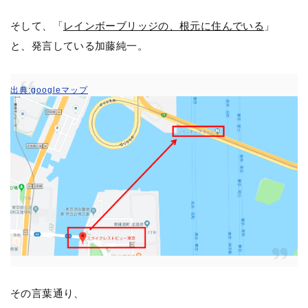
そして、「
レインボーブリッジの、根元に住んでいる
」
と、発言している加藤純一。
出典:googleマップ
その言葉通り、