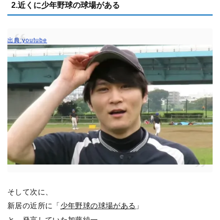
2.近くに少年野球の球場がある
出典:youtube
そして次に、
新居の近所に「
少年野球の球場がある
」
と、発言していた加藤純一。