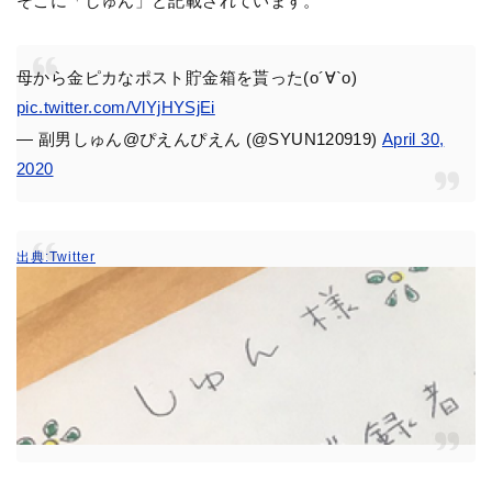
そこに「しゅん」と記載されています。
母から金ピカなポスト貯金箱を貰った(о´∀`о)
pic.twitter.com/VlYjHYSjEi
— 副男しゅん@ぴえんぴえん (@SYUN120919)
April 30,
2020
出典:Twitter