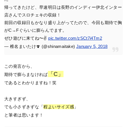
帰ってきたけど、早速明日は長野のインディー伊北インター
店さんでスロチェキの収録！
前回の収録日もかなり盛り上がってたので、今回も期待で胸
がC→Fぐらいに膨らんでます。
ぜひ遊びに来てね〜✌️
pic.twitter.com/zSCt7i4Tm2
— 椎名まいたけ🍄 (@shinamaitake)
January 5, 2018
この発言から、
「C」
期待で膨らまなければ
であるとわかりますね！笑
大きすぎず、
でも小さずきずな「
程よいサイズ感
」
と筆者は思います！