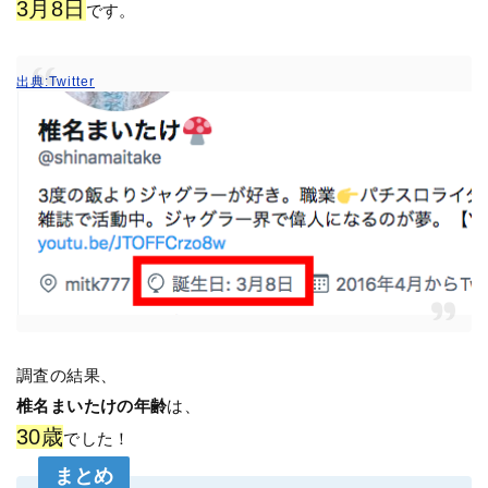
3月8日
です。
出典:Twitter
調査の結果、
椎名まいたけの年齢
は、
30歳
でした！
まとめ