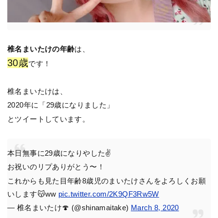
椎名まいたけの年齢
は、
30歳
です！
椎名まいたけは、
2020年に「29歳になりました」
とツイートしています。
本日無事に29歳になりやした✌️
お祝いのリプありがとう〜！
これからも見た目年齢8歳児のまいたけさんをよろしくお願
いします😽ww
pic.twitter.com/2K9QF3Rw5W
— 椎名まいたけ🍄 (@shinamaitake)
March 8, 2020