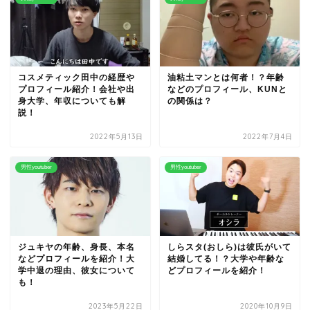
コスメティック田中の経歴や
油粘土マンとは何者！？年齢
プロフィール紹介！会社や出
などのプロフィール、KUNと
身大学、年収についても解
の関係は？
説！
2022年5月13日
2022年7月4日
男性youtuber
男性youtuber
ジュキヤの年齢、身長、本名
しらスタ(おしら)は彼氏がいて
などプロフィールを紹介！大
結婚してる！？大学や年齢な
学中退の理由、彼女について
どプロフィールを紹介！
も！
2023年5月22日
2020年10月9日