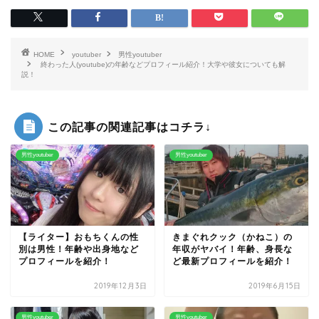
HOME
youtuber
男性youtuber
終わった人(youtube)の年齢などプロフィール紹介！大学や彼女についても解
説！
この記事の関連記事はコチラ↓
男性youtuber
男性youtuber
【ライター】おもちくんの性
きまぐれクック（かねこ）の
別は男性！年齢や出身地など
年収がヤバイ！年齢、身長な
プロフィールを紹介！
ど最新プロフィールを紹介！
2019年12月3日
2019年6月15日
男性youtuber
男性youtuber