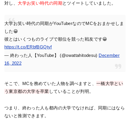
対し、
大学お笑い時代の同期
とツイートしていました。
大学お笑い時代の同期がYouTuberなのでMCをおまかせしま
した😀
彼とはいくつものライブで順位を競った戦友です😀
https://t.co/ERbfBGQtyf
— 終わった人【YouTube】 (@owattahitodesu)
December
16, 2022
そこで、MCを務めていた人物を調べますと、
一橋大学とい
う東京都の大学を卒業
していることが判明。
つまり、終わった人も都内の大学でなければ、同期にはなら
ないと推測できます。