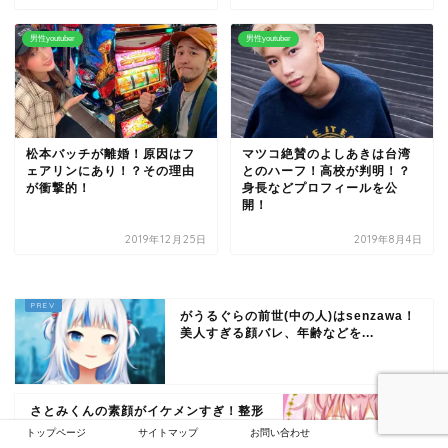
男性youtuber
男性youtuber
松本バッチが離婚！原因はフ
マツコ絶賛のよしあきは台湾
ェアリンにあり！？その理由
とのハーフ！高校が判明！？
が衝撃的！
身長などプロフィールを公
開！
2019年12月25日
2019年8月4日
がうるぐらの前世(中の人)はsenzawa！
美人すぎる顔バレ、年齢などを...
さとみくんの素顔がイケメンすぎ！整形
の噂、本名や誕生日、結婚について
トップページ
サイトマップ
お問い合わせ
も！...