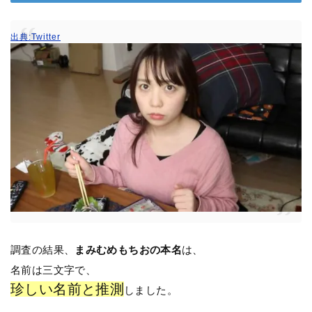
出典:Twitter
調査の結果、
まみむめもちおの本名
は、
名前は三文字で、
珍しい名前と推測
しました。