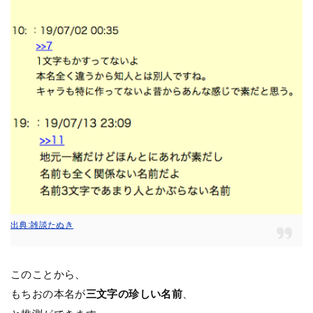
出典:雑談たぬき
このことから、
もちおの本名が
三文字の珍しい名前
、