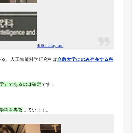
出典:instagram
いる、人工知能科学研究科は
立教大学にのみ存在する科
大学」であるのは確定
です！
学科を専攻
しています。