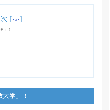
目次
[
]
hide
大学」！
？
教大学」！