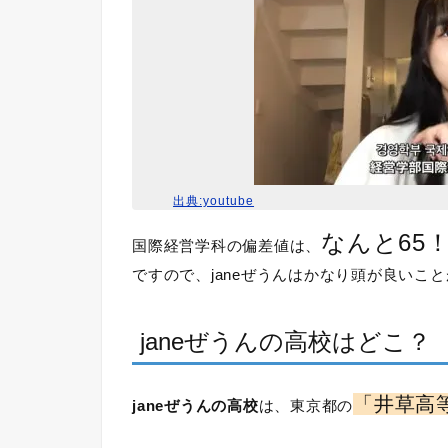
出典:youtube
なんと65
国際経営学科の偏差値は、
ですので、janeぜうんはかなり頭が良いこ
janeぜうん
の高校はどこ？
「井草高
janeぜうんの高校
は、東京都の