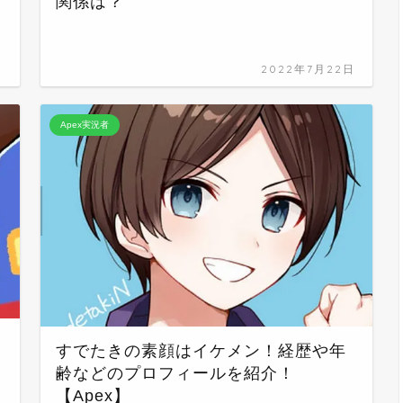
関係は？
日
2022年7月22日
Apex実況者
顔
すでたきの素顔はイケメン！経歴や年
齢などのプロフィールを紹介！
【Apex】