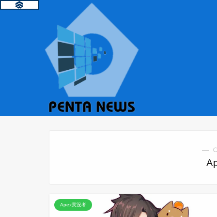
― 
A
Apex実況者