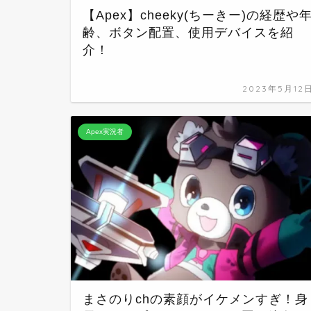
【Apex】cheeky(ちーきー)の経歴や
齢、ボタン配置、使用デバイスを紹
介！
2023年5月12
Apex実況者
まさのりchの素顔がイケメンすぎ！身