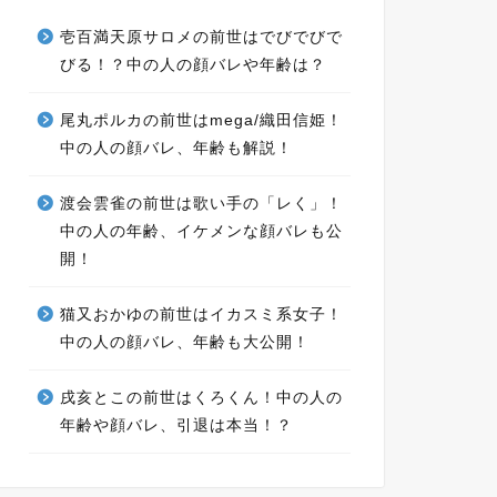
壱百満天原サロメの前世はでびでびで
びる！？中の人の顔バレや年齢は？
尾丸ポルカの前世はmega/織田信姫！
中の人の顔バレ、年齢も解説！
渡会雲雀の前世は歌い手の「レく」！
中の人の年齢、イケメンな顔バレも公
開！
猫又おかゆの前世はイカスミ系女子！
中の人の顔バレ、年齢も大公開！
戌亥とこの前世はくろくん！中の人の
年齢や顔バレ、引退は本当！？