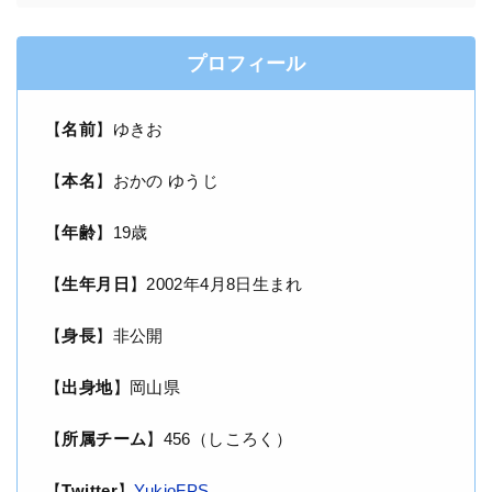
プロフィール
【
名前
】ゆきお
【
本名
】おかの ゆうじ
【
年齢
】19歳
【
生年月日
】2002年4月8日生まれ
【
身長
】非公開
【
出身地
】岡山県
【
所属チーム
】456（しころく）
【
Twitter
】
YukioFPS