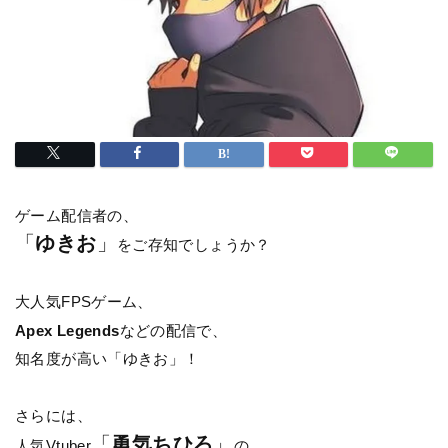
ゲーム配信者の、
「
ゆきお
」
をご存知でしょうか？
大人気FPSゲーム、
Apex Legends
などの配信で、
知名度が高い「ゆきお」！
さらには、
「
勇気ちひろ
」
人気Vtuber
の、