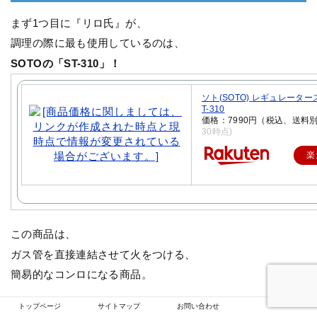
まず1つ目に『リロ氏』が、
調理の際に最も使用しているのは、
SOTOの「ST-310」！
ソト(SOTO) レギュレーター
T-310
価格：7990円（税込、送料別
30時点)
楽
この商品は、
ガス管を直接連結させて火をつける、
簡易的なコンロになる商品。
トップページ
サイトマップ
お問い合わせ
直接ガス管を繋いでいるので、