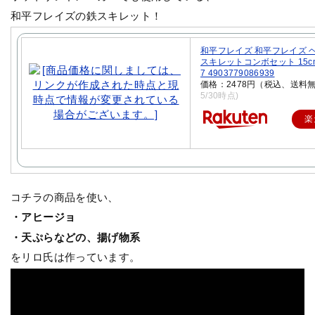
和平フレイズの鉄スキレット！
和平フレイズ 和平フレイズ 
スキレットコンボセット 15cm 
7 4903779086939
価格：2478円（税込、送料無
5/30時点)
楽
コチラの商品を使い、
・アヒージョ
・天ぷらなどの、揚げ物系
をリロ氏は作っています。