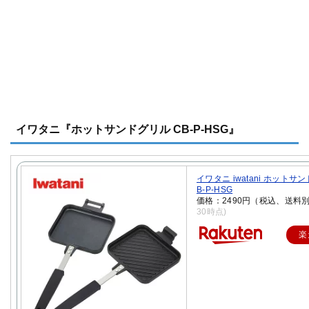
イワタニ『ホットサンドグリル CB-P-HSG』
イワタニ iwatani ホットサ
B-P-HSG
価格：2490円（税込、送料別
30時点)
楽