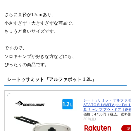
さらに直径が17cmあり、
小さすぎず・大きすぎずな商品で、
ちょうど良いサイズです。
ですので、
ソロキャンプが好きな方などにも、
ぴったりの商品です。
シートゥサミット『アルファポット 1.2L』
シートゥサミット アルファポッ
SEA TO SUMMIT AlphaPot 
具 キャンプ アウトドア【正
価格：4730円（税込、送料別
30時点)
楽