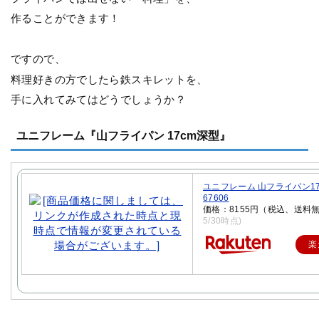
作ることができます！
ですので、
料理好きの方でしたら鉄スキレットを、
手に入れてみてはどうでしょうか？
ユニフレーム『山フライパン 17cm深型』
ユニフレーム 山フライパン17c
67606
価格：8155円（税込、送料無
5/30時点)
楽