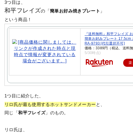
3つ目は、
和平フレイズ
の「
簡単お好み焼きプレート
」
という商品！
『送料無料』和平フレイズ 
簡単お好みプレート 17.5cm
RA-9793 [代引選択不可]
価格：3389円（税込、送料無
5/30時点)
楽
1つ目に紹介した、
リロ氏が最も使用するホットサンドメーカー
と、
同じ「
和平フレイズ
」のもの。
リロ氏は、