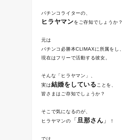
パチンコライターの、
ヒラヤマン
をご存知でしょうか？
元は
パチンコ必勝本CLIMAXに所属をし、
現在はフリーで活動する彼女。
そんな「ヒラヤマン」、
結婚をしている
実は
ことを、
皆さまはご存知でしょうか？
そこで気になるのが、
「
旦那さん
」
ヒラヤマンの
！
では、