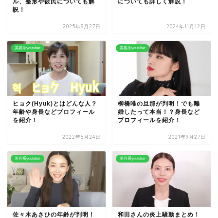
ル、整形や彼氏についても解
についても詳しく解説！
説！
2025年8月27日
2024年11月12日
美容系youtuber
美容系youtuber
ヒョク(Hyuk)とはどんな人？
柳橋唯の旦那が判明！でも離
年齢や身長などプロフィール
婚したって本当！？身長など
を紹介！
プロフィールを紹介！
2022年6月24日
2021年9月27日
美容系youtuber
美容系youtuber
佐々木あさひの年齢が判明！
和田さんの炎上騒動まとめ！