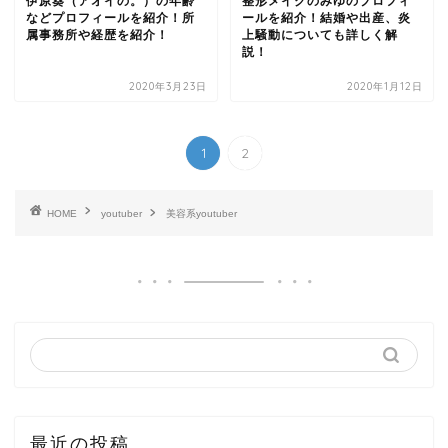
伊原葵（アオイの。）の年齢
整形メイクのみゆのプロフィ
などプロフィールを紹介！所
ールを紹介！結婚や出産、炎
属事務所や経歴を紹介！
上騒動についても詳しく解
説！
2020年3月23日
2020年1月12日
1
2
HOME
youtuber
美容系youtuber
最近の投稿