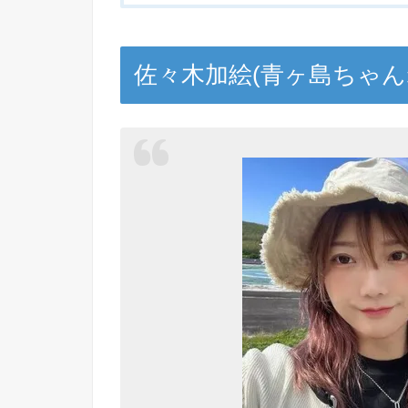
佐々木加絵(青ヶ島ちゃ