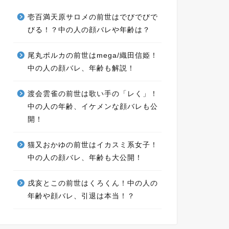
壱百満天原サロメの前世はでびでびで
びる！？中の人の顔バレや年齢は？
尾丸ポルカの前世はmega/織田信姫！
中の人の顔バレ、年齢も解説！
渡会雲雀の前世は歌い手の「レく」！
中の人の年齢、イケメンな顔バレも公
開！
猫又おかゆの前世はイカスミ系女子！
中の人の顔バレ、年齢も大公開！
戌亥とこの前世はくろくん！中の人の
年齢や顔バレ、引退は本当！？