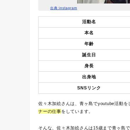
出典:instagram
活動名
本名
年齢
誕生日
身長
出身地
SNSリンク
佐々木加絵さんは、青ヶ島でyoutube活動
ナーの仕事
をしています。
そんな、佐々木加絵さんは15歳まで青ヶ島