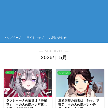
トップページ
サイトマップ
お問い合わせ
― ARCHIVES ―
2026年 5月
Vtuber
にじさんじ
ラクシャーナの前世は「奈羅
三枝明那の前世は「Bee」で
花」！中の人の顔バレ写真も
確定！中の人の顔バレや身