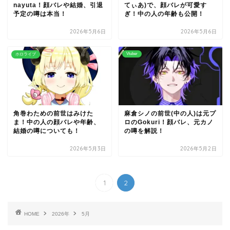
nayuta！顔バレや結婚、引退
てぃあ)で、顔バレが可愛す
予定の噂は本当！
ぎ！中の人の年齢も公開！
2026年5月6日
2026年5月6日
Vtuber
ホロライブ
角巻わための前世はみけた
麻倉シノの前世(中の人)は元プ
ま！中の人の顔バレや年齢、
ロのGokuri！顔バレ、元カノ
結婚の噂についても！
の噂を解説！
2026年5月3日
2026年5月2日
1
2
HOME
2026年
5月