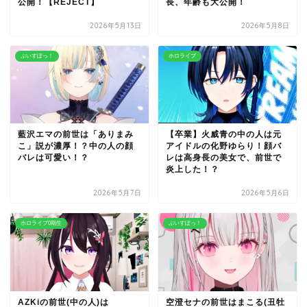
公開！【REJECT】
長、年齢も大公開！
2026年5月13日
2026年5月8日
ぶいすぽっ！
ホロライブ
藍沢エマの前世は「ありまみ
【卒業】火威青の中の人は元
こ」説が濃厚！？中の人の顔
アイドルの化野ゆらり！顔バ
バレは可愛い！？
レは高身長の美女で、前世で
炎上した！？
2026年5月7日
2026年5月6日
ホロライブ0期生
ぶいすぽっ！
AZKiの前世(中の人)は
空澄セナの前世はまこる(丑牡