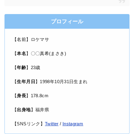
プロフィール
【名前】ロケマサ
【
本名
】〇〇真希(まさき)
【
年齢
】23歳
【
生年月日
】1998年10月31日生まれ
【
身長
】178.8cm
【
出身地
】福井県
【SNSリンク】
Twitter
/
Instagram