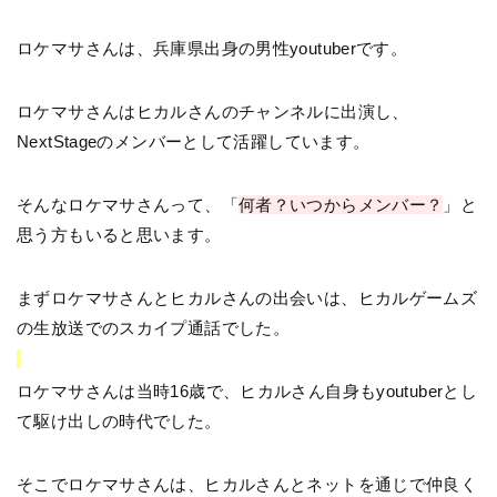
ロケマサさんは、兵庫県出身の男性youtuberです。
ロケマサさんはヒカルさんのチャンネルに出演し、
NextStageのメンバーとして活躍しています。
そんなロケマサさんって、「
何者？いつからメンバー？
」と
思う方もいると思います。
まずロケマサさんとヒカルさんの出会いは、ヒカルゲームズ
の生放送でのスカイプ通話でした。
ロケマサさんは当時16歳で、ヒカルさん自身もyoutuberとし
て駆け出しの時代でした。
そこでロケマサさんは、ヒカルさんとネットを通じで仲良く