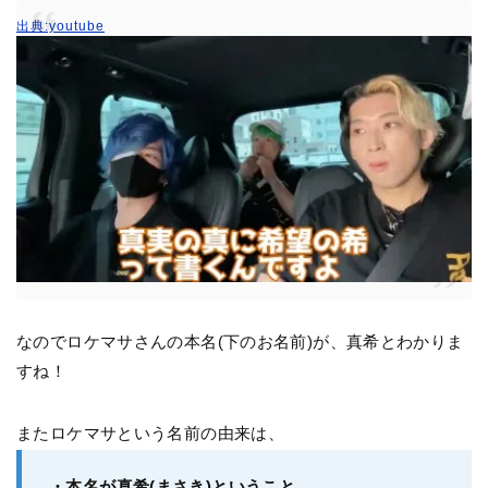
出典:youtube
なのでロケマサさんの本名(下のお名前)が、真希とわかりま
すね！
またロケマサという名前の由来は、
・本名が真希(まさき)ということ