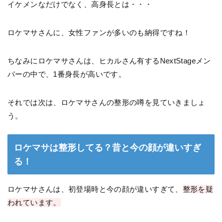
イケメンなだけでなく、高身長とは・・・
ロケマサさんに、女性ファンが多いのも納得ですね！
ちなみにロケマサさんは、ヒカルさん有するNextStageメン
バーの中で、1番身長が高いです。
それでは次は、ロケマサさんの整形の噂を見ていきましょ
う。
ロケマサは整形してる？昔と今の顔が違いすぎ
る！
ロケマサさんは、初登場時と今の顔が違いすぎて、
整形を疑
われています。