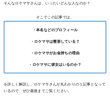
そんなロケマサさんは、いったいどんな人なのか？
そこでこの記事では、
・本名などのプロフィール
・ロケマサは整形している？
・ロケマサがお金持ちの理由
・ロケマサに彼女はいるのか？
を詳しく解説し、ロケマサさんが丸わかりの１記事となって
いるので、ぜひ最後までご覧ください。