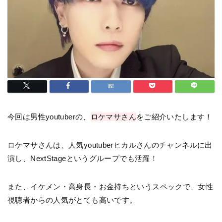
今回は男性youtuberの、
ロケマサさん
をご紹介いたします！
ロケマサさんは、人気youtuberヒカルさんのチャンネルに出
演し、NextStageというグループでも活躍！
また、イケメン・高身長・お金持ちというスペックで、女性
視聴者からの人気がとても高いです。