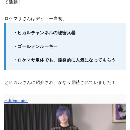
て活動！
ロケマサさんはデビュー当初、
・ヒカルチャンネルの秘密兵器
・ゴールデンルーキー
・ロケマサ単体でも、爆発的に人気になってもらう
とヒカルさんに紹介され、かなり期待されていました！
出典:youtube