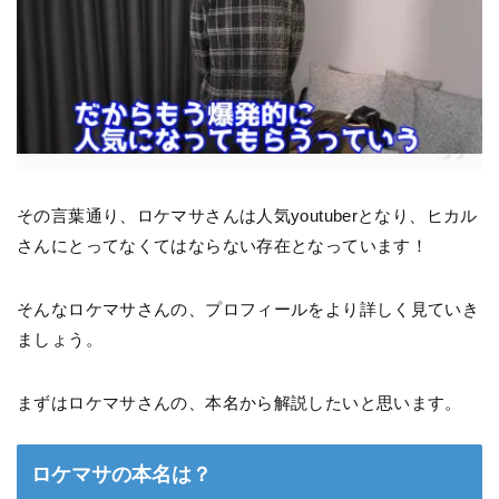
その言葉通り、ロケマサさんは人気youtuberとなり、ヒカル
さんにとってなくてはならない存在となっています！
そんなロケマサさんの、プロフィールをより詳しく見ていき
ましょう。
まずはロケマサさんの、本名から解説したいと思います。
ロケマサの本名は？