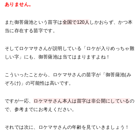
ありません。
また御菩薩池という苗字は
全国で120人
しかおらず、かつ本
当に存在する苗字です。
そしてロケマサさんが説明している「ロケが入りめっちゃ難
しい字」にも、御菩薩池は当てはまりますよね！
こういったことから、ロケマサさんの苗字が「御菩薩池(み
ぞろけ)」の可能性は高いです。
ですが一応、
ロケマサさん本人は苗字は非公開にしている
の
で、参考までにお考えください。
それでは次に、ロケマサさんの年齢を見ていきましょう！