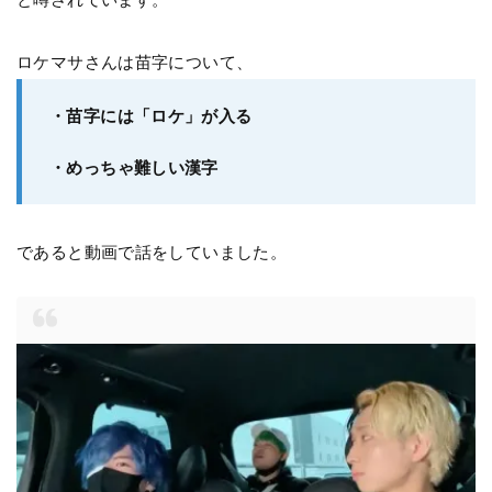
ロケマサさんは苗字について、
・苗字には「ロケ」が入る
・めっちゃ難しい漢字
であると動画で話をしていました。