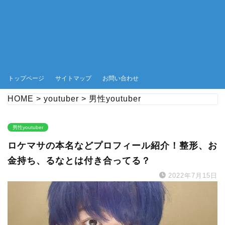
トップページ
サイトマップ
お問い合わせ
HOME
>
youtuber
>
男性youtuber
男性youtuber
ロケマサの本名などプロフィール紹介！整形、お
金持ち、るなとは付き合ってる？
2022年7月15日