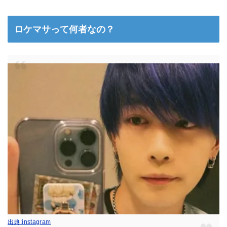
ロケマサって何者なの？
出典:instagram