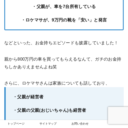
・父親が、車を7台所有している
・ロケマサが、9万円の靴を「安い」と発言
などといった、お金持ちエピソードも披露していました！
親から800万円の車を買ってもらえるなんて、ガチのお金持
ちしかありえませんよね笑
さらに、ロケマサさんは家族についても話しており、
・父親が経営者
・父親の父親(おじいちゃん)も経営者
・母親の父親も経営者
トップページ
サイトマップ
お問い合わせ