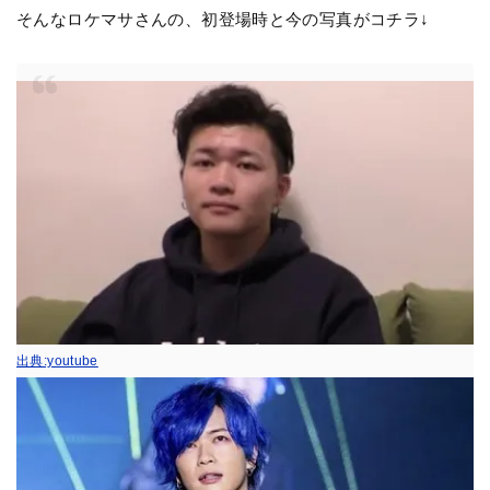
そんなロケマサさんの、初登場時と今の写真がコチラ↓
出典:youtube