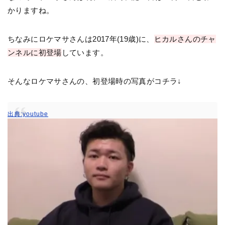
かりますね。
ちなみにロケマサさんは2017年(19歳)に、
ヒカルさんのチャ
ンネルに初登場
しています。
そんなロケマサさんの、初登場時の写真がコチラ↓
出典:youtube