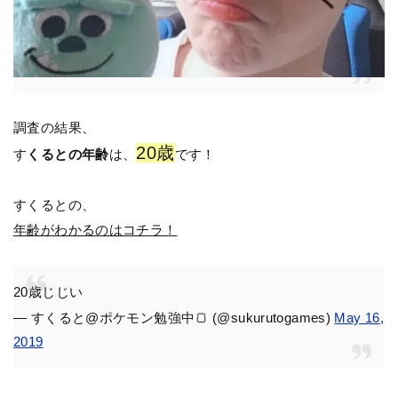
調査の結果、
20歳
す
くるとの年齢
は、
です！
すくるとの、
年齢がわかるのはコチラ！
20歳じじい
— すくると@ポケモン勉強中🍞 (@sukurutogames)
May 16,
2019