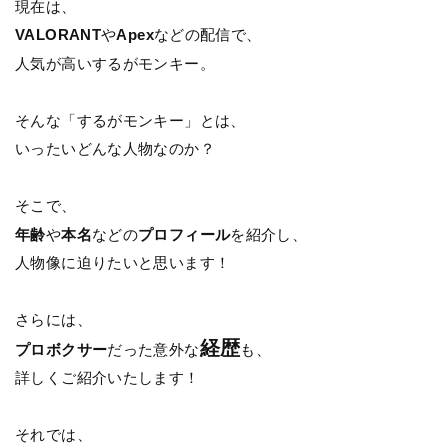
現在は、
VALORANT
や
Apex
などの配信で、
人気が高いするがモンキー。
そんな「するがモンキー」とは、
いったいどんな人物なのか？
そこで、
年齢
や
本名
などの
プロフィール
を紹介し、
人物像に迫りたいと思います！
さらには、
経歴
プロボクサー
だった意外な
も、
詳しくご紹介いたします！
それでは、