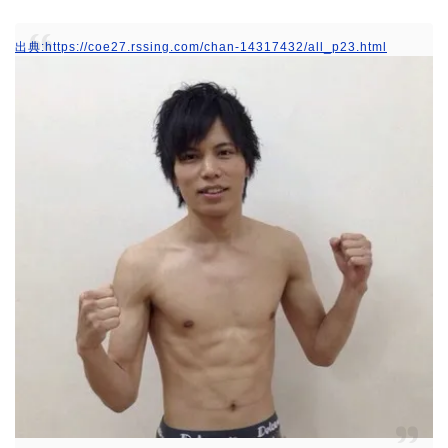
出典:https://coe27.rssing.com/chan-14317432/all_p23.html